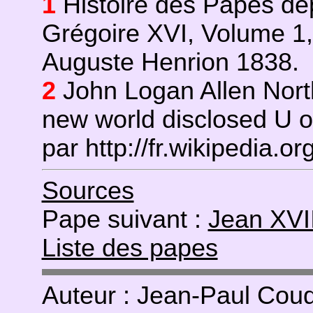
1
Histoire des Papes dep
Grégoire XVI, Volume 1,
Auguste Henrion 1838.
2
John Logan Allen Nort
new world disclosed U o
par http://fr.wikipedia.or
Sources
Pape suivant :
Jean XVII
Liste des papes
Auteur : Jean-Paul Coud