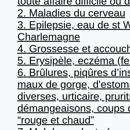
toute affaire difficile o
2. Maladies du cerveau
3. Epilepsie, eau de st W
Charlemagne
4. Grossesse et accou
5. Erysipèle, eczéma (fe
6. Brûlures, piqûres d’ins
maux de gorge, d'estomac
diverses, urticaire, pruri
démangeaisons, coups de 
“rouge et chaud”