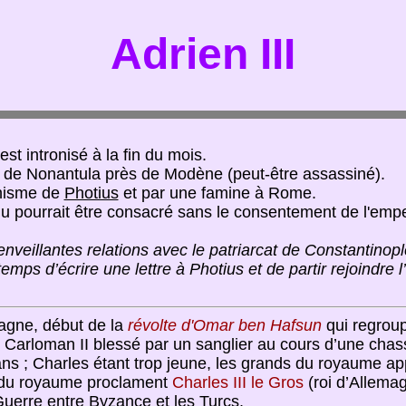
Adrien III
 est intronisé à la fin du mois.
ye de Nonantula près de Modène (peut-être assassiné).
chisme de
Photius
et par une famine à Rome.
élu pourrait être consacré sans le consentement de l'emp
nveillantes relations avec le patriarcat de Constantinopl
e temps d’écrire une lettre à Photius et de partir rejoind
pagne, début de la
révolte d'Omar ben Hafsun
qui regroup
 Carloman II blessé par un sanglier au cours d’une chass
ans ; Charles étant trop jeune, les grands du royaume app
 du royaume proclament
Charles III le Gros
(roi d’Allemag
Guerre entre Byzance et les
Turcs
.