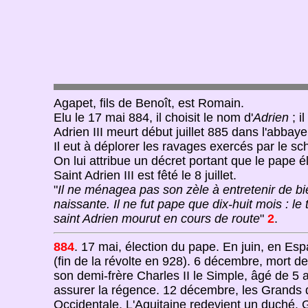
Agapet, fils de Benoît, est Romain.
Elu le 17 mai 884, il choisit le nom d'
Adrien
; il
Adrien III meurt début juillet 885 dans l'abba
Il eut à déplorer les ravages exercés par le s
On lui attribue un décret portant que le pape 
Saint Adrien III est fêté le 8 juillet.
"
Il ne ménagea pas son zèle à entretenir de bie
naissante. Il ne fut pape que dix-huit mois : l
saint Adrien mourut en cours de route
"
2
.
884
. 17 mai, élection du pape. En juin, en Es
(fin de la révolte en 928). 6 décembre, mort de
son demi-frère Charles II le Simple, âgé de 5 
assurer la régence. 12 décembre, les Grands
Occidentale. L'Aquitaine redevient un duché. 