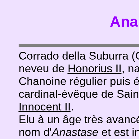
Ana
Corrado della Suburra (
neveu de
Honorius II
, n
Chanoine régulier puis 
cardinal-évêque de Sain
Innocent II
.
Elu à un âge très avancé l
nom d'
Anastase
et est i