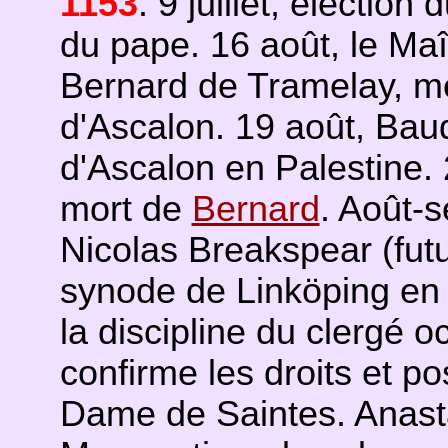
1153
. 9 juillet, élection 
du pape. 16 août, le Maî
Bernard de Tramelay, meu
d'Ascalon. 19 août, Baudo
d'Ascalon en Palestine.
mort de
Bernard
. Août-s
Nicolas Breakspear (fut
synode de Linköping en
la discipline du clergé o
confirme les droits et p
Dame de Saintes. Anast