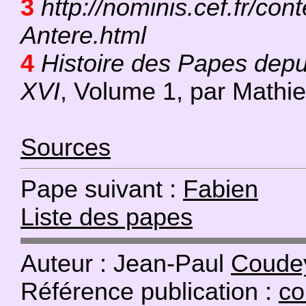
3
http://nominis.cef.fr/con
Antere.html
4
Histoire des Papes depui
XVI
, Volume 1, par Mathi
Sources
Pape suivant :
Fabien
Liste des papes
Auteur : Jean-Paul
Coudey
Référence publication :
co