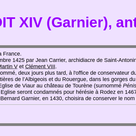
T XIV (Garnier), an
a France.
mbre 1425 par Jean Carrier, archidiacre de Saint-Antonin
artin V
et
Clément VIII
.
ommé, deux jours plus tard, à l'office de conservateur
ntières de l’Albigeois et du Rouergue, dans les gorges du 
l’Eglise de Viaur au château de Tourène (surnommé
Pénis
te Eglise seront condamnés pour hérésie à Rodez en 1467
e Bernard Garnier, en 1430, choisira de conserver le no