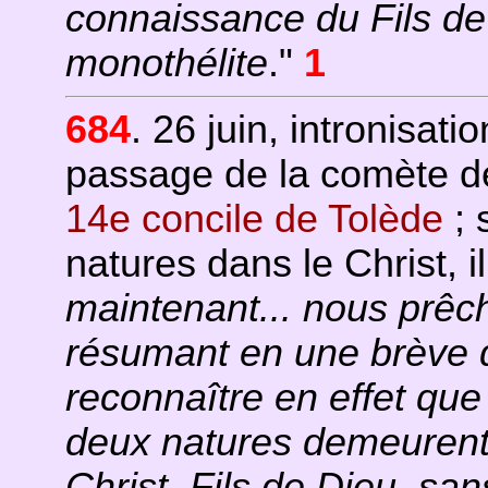
connaissance du Fils de 
monothélite
."
1
684
. 26 juin, intronisat
passage de la comète d
14e concile de Tolède
; 
natures dans le Christ, il
maintenant... nous prêch
résumant en une brève dé
reconnaître en effet que 
deux natures demeurent
Christ, Fils de Dieu, san