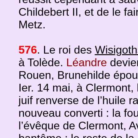
Childebert II, et de le fa
Metz.
576
. Le roi des
Wisigoth
à Tolède.
Léandre
devien
Rouen, Brunehilde épo
Ier. 14 mai, à Clermont,
juif renverse de l’huile 
nouveau converti : la fo
l’évêque de Clermont, Av