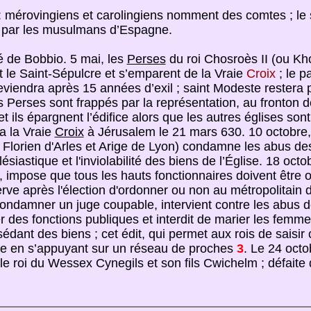
: mérovingiens et carolingiens nomment des comtes ; le 
 par les musulmans d’Espagne.
 de Bobbio. 5 mai, les
Perses
du roi Chosroès II (ou Khos
e Saint-Sépulcre et s’emparent de la Vraie
Croix
; le p
eviendra après 15 années d’exil ; saint Modeste restera p
erses sont frappés par la représentation, au fronton de 
t ils épargnent l’édifice alors que les autres églises sont
a la Vraie
Croix
à Jérusalem le 21 mars 630. 10 octobre,
lorien d'Arles et Arige de Lyon) condamne les abus des 
ésiastique et l'inviolabilité des biens de l’Église. 18 octo
, impose que tous les hauts fonctionnaires doivent être or
serve après l'élection d'ordonner ou non au métropolitain
 condamner un juge coupable, intervient contre les abus 
 des fonctions publiques et interdit de marier les femme
nt des biens ; cet édit, qui permet aux rois de saisir ce
ce en s’appuyant sur un réseau de proches
3
. Le 24 octo
e roi du Wessex Cynegils et son fils Cwichelm ; défaite