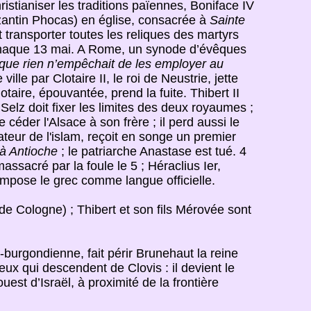
stianiser les traditions païennes, Boniface IV
zantin Phocas) en église, consacrée à
Sainte
t transporter toutes les reliques des martyrs
aque 13 mai. A Rome, un synode d’évêques
t que rien n’empêchait de les employer au
le par Clotaire II, le roi de Neustrie, jette
taire, épouvantée, prend la fuite. Thibert II
elz doit fixer les limites des deux royaumes ;
céder l'Alsace à son frère ; il perd aussi le
teur de l'islam, reçoit en songe un premier
à Antioche
; le patriarche Anastase est tué. 4
ssacré par la foule le 5 ; Héraclius Ier,
 impose le grec comme langue officielle.
 de Cologne) ; Thibert et son fils Mérovée sont
o-burgondienne, fait périr Brunehaut la reine
ux qui descendent de Clovis : il devient le
est d’Israël, à proximité de la frontière