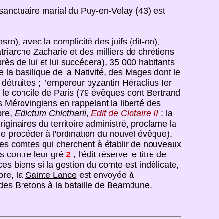
sanctuaire marial du Puy-en-Velay (43) est
ro), avec la complicité des juifs (dit-on),
atriarche Zacharie et des milliers de chrétiens
rès de lui et lui succédera), 35 000 habitants
la basilique de la Nativité, des
Mages
dont le
 détruites ; l’empereur byzantin Héraclius Ier
 le concile de Paris (79 évêques dont Bertrand
Mérovingiens en rappelant la liberté des
bre,
Edictum Chlotharii
,
Edit de Clotaire II
: la
iginaires du territoire administré, proclame la
 de procéder à l'ordination du nouvel évêque),
des comtes qui cherchent à établir de nouveaux
s contre leur gré
2
; l'édit réserve le titre de
s biens si la gestion du comte est indélicate,
bre, la
Sainte Lance
est envoyée à
 des
Bretons
à la bataille de Beamdune.