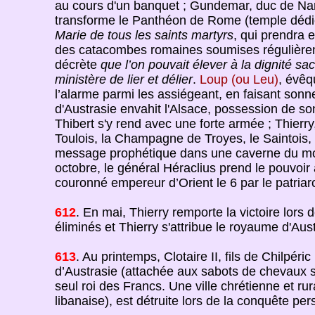
au cours d'un banquet ; Gundemar, duc de Narbo
transforme le Panthéon de Rome (temple dédié
Marie de tous les saints martyrs
, qui prendra 
des catacombes romaines soumises régulièreme
décrète
que l’on pouvait élever à la dignité s
ministère de lier et délier
.
Loup (ou Leu)
, évêq
l’alarme parmi les assiégeant, en faisant sonner
d'Austrasie envahit l'Alsace, possession de so
Thibert s'y rend avec une forte armée ; Thierry
Toulois, la Champagne de Troyes, le Saintois, 
message prophétique dans une caverne du mo
octobre, le général Héraclius prend le pouvoir 
couronné empereur d’Orient le 6 par le patriarc
612
. En mai, Thierry remporte la victoire lors 
éliminés et Thierry s'attribue le royaume d'Aus
613
. Au printemps, Clotaire II, fils de Chilpér
d’Austrasie (attachée aux sabots de chevaux sa
seul roi des Francs. Une ville chrétienne et ru
libanaise), est détruite lors de la conquête per