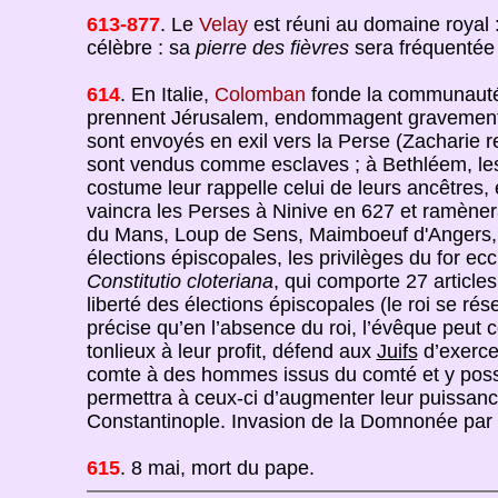
613-877
. Le
Velay
est réuni au domaine royal 
célèbre : sa
pierre des fièvres
sera fréquentée
614
. En Italie,
Colomban
fonde la communauté
prennent Jérusalem, endommagent gravement l
sont envoyés en exil vers la Perse (Zacharie r
sont vendus comme esclaves ; à Bethléem, les P
costume leur rappelle celui de leurs ancêtres, e
vaincra les Perses à Ninive en 627 et ramèner
du Mans, Loup de Sens, Maimboeuf d'Angers, F
élections épiscopales, les privilèges du for eccl
Constitutio cloteriana
, qui comporte 27 articles
liberté des élections épiscopales (le roi se ré
précise qu’en l’absence du roi, l’évêque peut
tonlieux à leur profit, défend aux
Juifs
d’exercer
comte à des hommes issus du comté et y posséda
permettra à ceux-ci d’augmenter leur puissan
Constantinople. Invasion de la Domnonée par l
615
. 8 mai, mort du pape.