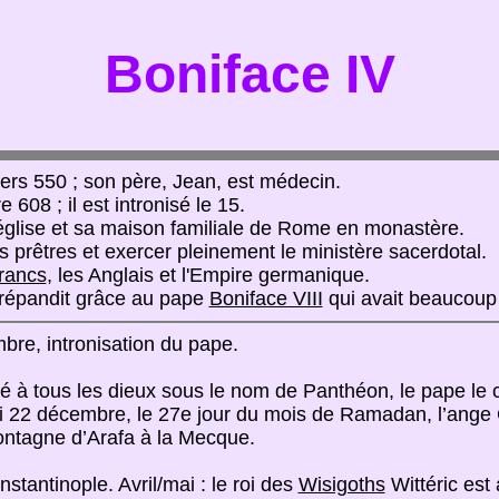
Boniface IV
ers 550 ; son père, Jean, est médecin.
 608 ; il est intronisé le 15.
église et sa maison familiale de Rome en monastère.
 prêtres et exercer pleinement le ministère sacerdotal.
rancs
, les Anglais et l'Empire germanique.
e répandit grâce au pape
Boniface VIII
qui avait beaucoup 
bre, intronisation du pape.
dié à tous les dieux sous le nom de Panthéon, le pape le 
ndi 22 décembre, le 27e jour du mois de Ramadan, l’ange
 montagne d’Arafa à la Mecque.
nstantinople. Avril/mai : le roi des
Wisigoths
Wittéric est