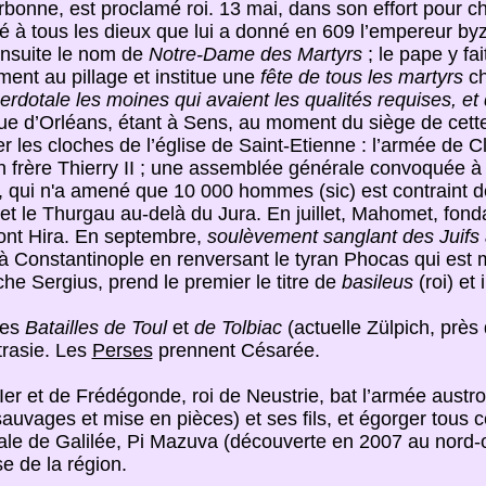
nne, est proclamé roi. 13 mai, dans son effort pour chri
 à tous les dieux que lui a donné en 609 l’empereur by
ensuite le nom de
Notre-Dame des Martyrs
; le pape y fai
nt au pillage et institue une
fête de tous les martyrs
ch
acerdotale les moines qui avaient les qualités requises, e
ue d’Orléans, étant à Sens, au moment du siège de cette vil
 les cloches de l’église de Saint-Etienne : l’armée de Clo
n frère Thierry II ; une assemblée générale convoquée à S
, qui n'a amené que 10 000 hommes (sic) est contraint de 
et le Thurgau au-delà du Jura. En juillet, Mahomet, fonda
nt Hira. En septembre,
soulèvement sanglant des Juifs 
à Constantinople en renversant le tyran Phocas qui est ma
he Sergius, prend le premier le titre de
basileus
(roi) et
des
Batailles de Toul
et
de Tolbiac
(actuelle Zülpich, près
trasie. Les
Perses
prennent Césarée.
ic Ier et de Frédégonde, roi de Neustrie, bat l’armée austr
uvages et mise en pièces) et ses fils, et égorger tous ce
rale de Galilée, Pi Mazuva (découverte en 2007 au nord-ou
se de la région.