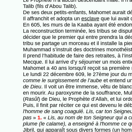
Le Prophète n’a aucun descendant mâle. Il n’a 
Talib (fils d’Abou Talib).
De ses deux petits-enfants, Mahomet aurait dé
Il affranchit et adopta un
esclave
que lui avait 
En 605, les murs de la Kaaba ayant été endomm
La reconstruction terminée, les tribus se disput
décider que le premier qui entre prendra la déc
tribu se partage un morceau et il installe la pie
Muhammad s’instruit des doctrines monothéist
Il prend l’habitude de faire des retraites, à l’
Mecque. Il lui arrive d’y séjourner un mois enti
Mahomet a 40 ans lorsqu'il reçoit sa première 
Le lundi 22 décembre 609, le 27ème jour du moi
comme le surgissement de l’aube
et entend un
de Dieu
. Il voit un être immense, vêtu de blanc
en mourir. Au paroxysme de la souffrance, Mu
(
Rasûl
) de Dieu, le Prophète d’Allah, et lui o
Puis, il finit par réciter ce qui est devenu le 
l'homme de sang coagulé. Lis, car ton Seigneur 
pas
»
1.
«
Lis, au nom de ton Seigneur qui a c
plume (le calame), a enseigné à l'homme ce qu'
Jibril, qui apparaît sous divers formes (un ho