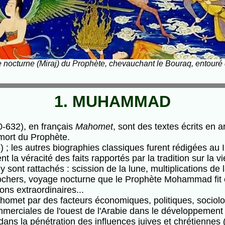
 nocturne (Miraj) du Prophète, chevauchant le Bouraq, entouré
1. MUHAMMAD
-632), en français
Mahomet
, sont des textes écrits en 
mort du Prophète.
) ; les autres biographies classiques furent rédigées au I
a véracité des faits rapportés par la tradition sur la 
sont rattachés : scission de la lune, multiplications de la
 rochers, voyage nocturne que le Prophète Mohammad fit
sons extraordinaires...
 Mahomet par des facteurs économiques, politiques, socio
merciales de l'ouest de l'Arabie dans le développement 
 dans la pénétration des influences juives et chrétiennes