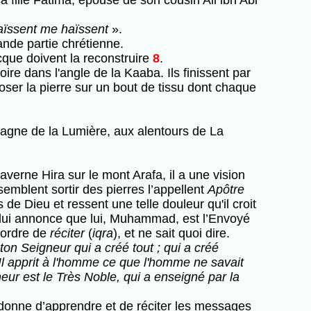
 fille Fatima, épouse de son cousin Ali ibn Abi
aïssent me haïssent
».
ande partie chrétienne.
cque doivent la reconstruire
8
.
oire dans l'angle de la Kaaba. Ils finissent par
poser la pierre sur un bout de tissu dont chaque
ontagne de la Lumière, aux alentours de La
erne Hira sur le mont Arafa, il a une vision
emblent sortir des pierres l’appellent
Apôtre
s de Dieu et ressent une telle douleur qu'il croit
 lui annonce que lui, Muhammad, est l’Envoyé
l'ordre de
réciter
(
iqra
), et ne sait quoi dire.
ton Seigneur qui a créé tout ; qui a créé
 Il apprit à l'homme ce que l'homme ne savait
eur est le Très Noble, qui a enseigné par la
ordonne d’apprendre et de réciter les messages