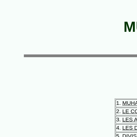
M
1.
MUH
2.
LE C
3.
LES 
4.
LES 
5.
DIVI