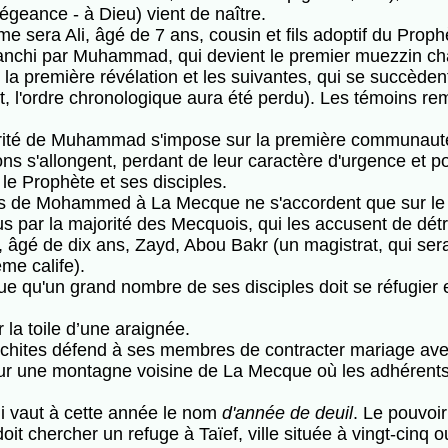
égeance - à Dieu) vient de naître.
e sera Ali, âgé de 7 ans, cousin et fils adoptif du Prophè
anchi par Muhammad, qui devient le premier muezzin charg
la première révélation et les suivantes, qui se succèdent
t, l'ordre chronologique aura été perdu). Les témoins re
utorité de Muhammad s'impose sur la première communau
ions s'allongent, perdant de leur caractère d'urgence et p
le Prophète et ses disciples.
es de Mohammed à La Mecque ne s'accordent que sur le f
s par la majorité des Mecquois, qui les accusent de détrô
 âgé de dix ans, Zayd, Abou Bakr (un magistrat, qui sera
me calife).
e qu'un grand nombre de ses disciples doit se réfugier e
la toile d’une araignée.
aychites défend à ses membres de contracter mariage av
 sur une montagne voisine de La Mecque où les adhérents
i vaut à cette année le nom
d'année de deuil
. Le pouvoir
oit chercher un refuge à Taïef, ville située à vingt-cinq 