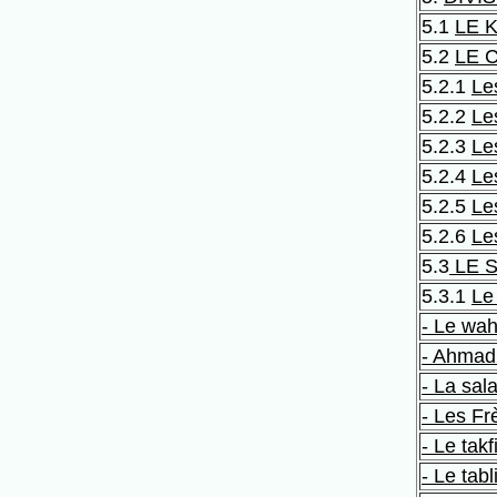
5.1
LE 
5.2
LE 
5.2.1
Le
5.2.2
Le
5.2.3
Le
5.2.4
Le
5.2.5
Le
5.2.6
Le
5.3
LE 
5.3.1
Le
- Le wa
- Ahmad
- La sal
- Les F
- Le takf
- Le tabl