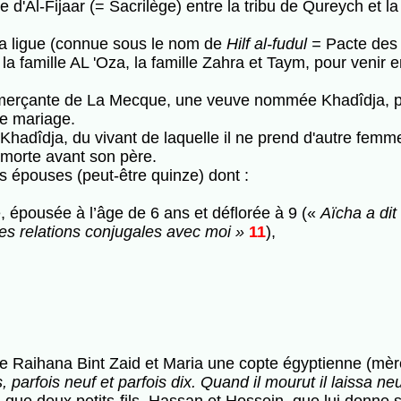
'Al-Fijaar (= Sacrilège) entre la tribu de Qureych et la t
a ligue (connue sous le nom de
Hilf al-fudul =
Pacte des 
la famille AL 'Oza, la famille Zahra et Taym, pour venir e
çante de La Mecque, une veuve nommée Khadîdja, pour 
le mariage.
adîdja, du vivant de laquelle il ne prend d'autre femme
, morte avant son père.
rs épouses (peut-être quinze) dont :
e, épousée à l’âge de 6 ans et déflorée à 9 («
Aïcha a dit
des relations conjugales avec moi »
11
),
ive Raihana Bint Zaid et Maria une copte égyptienne (mèr
parfois neuf et parfois dix. Quand il mourut il laissa ne