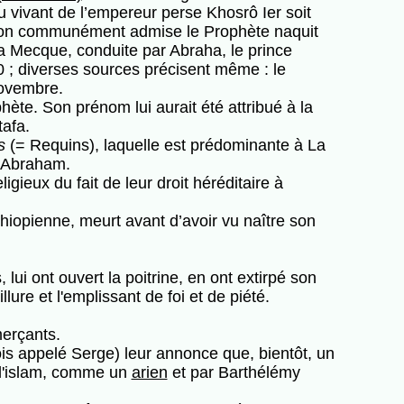
 vivant de l’empereur perse Khosrô Ier soit
dition communément admise le Prophète naquit
La Mecque, conduite par Abraha, le prince
 ; diverses sources précisent même : le
novembre.
hète. Son prénom lui aurait été attribué à la
tafa.
s
(= Requins), laquelle est prédominante à La
d’Abraham.
gieux du fait de leur droit héréditaire à
opienne, meurt avant d’avoir vu naître son
lui ont ouvert la poitrine, en ont extirpé son
lure et l'emplissant de foi et de piété.
erçants.
fois appelé Serge) leur annonce que, bientôt, un
 l'islam, comme un
arien
et par Barthélémy