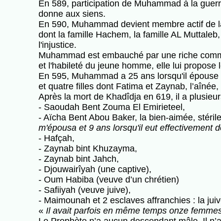
En 589, participation de Muhammad à la guerre d
donne aux siens.
En 590, Muhammad devient membre actif de l
dont la famille Hachem, la famille AL Muttaleb, 
l'injustice.
Muhammad est embauché par une riche commer
et l'habileté du jeune homme, elle lui propose 
En 595, Muhammad a 25 ans lorsqu'il épouse Kh
et quatre filles dont Fatima et Zaynab, l’aînée
Après la mort de Khadîdja en 619, il a plusieu
- Saoudah Bent Zouma El Emirieteel,
- Aïcha Bent Abou Baker, la bien-aimée, stéril
m'épousa et 9 ans lorsqu'il eut effectivement 
- Hafçah,
- Zaynab bint Khuzayma,
- Zaynab bint Jahch,
- Djouwairîyah (une captive),
- Oum Habiba (veuve d’un chrétien)
- Safiiyah (veuve juive),
- Maimounah et 2 esclaves affranchies : la ju
«
Il avait parfois en même temps onze femmes, 