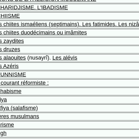
KHARIDJISME. L'IBADISME
CHIISME
s chiites ismaéliens (septimains). Les fatimides. Les nizâ
s chiites duodécimains ou imâmites
s zaydites
s druzes
s alaouites
(nusayrî).
Les alévis
s Azéris
SUNNISME
 courant réformiste :
hhabisme
iya
afiya (salafisme)
rères musulmans
irisme
igh