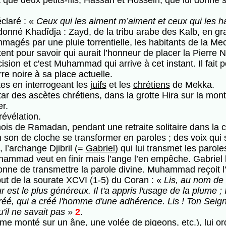
que deux petits-fils, Hassan et Hossein, que lui donne sa
claré : «
Ceux qui les aiment m’aiment et ceux qui les h
donné Khadîdja : Zayd, de la tribu arabe des Kalb, en gr
agés par une pluie torrentielle, les habitants de la Me
ent pour savoir qui aurait l’honneur de placer la Pierre N
ision et c'est Muhammad qui arrive à cet instant. Il fait 
rre noire à sa place actuelle.
es en interrogeant les
juifs
et les
chrétiens
de Mekka.
instar des ascètes chrétiens, dans la grotte Hira sur la m
er.
révélation.
s de Ramadan, pendant une retraite solitaire dans la cav
 son de cloche se transformer en paroles ; des voix qui s
, l’archange Djibril (=
Gabriel
) qui lui transmet les parole
hammad veut en finir mais l’ange l’en empêche. Gabriel
rdonne de transmettre la parole divine. Muhammad reçoit 
début de la sourate XCVI (1-5) du Coran : «
Lis, au nom de 
est le plus généreux. Il t'a appris l'usage de la plume ;
réé, qui a créé l'homme d'une adhérence. Lis ! Ton Seign
il ne savait pas
»
2
.
mme monté sur un âne, une volée de pigeons, etc.), lui 