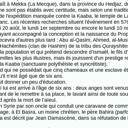
naît à Mekka (La Mecque), dans la province du Hedjaz, du
 ne sont pas établis avec certitude, mais selon une tra
 de l'expédition manquée contre la Kaaba, le temple de 
nc. Les récentes recherches situent l'événement en 570
i 20 août, le lundi 1er septembre ou encore le lundi 10 
s ayant accompagné la conception et la naissance du Prop
recevra d'autres plus tard : Abu al-Qasim, Ahmed, al-Mus
 Hachémites (clan de Hashim) de la tribu des
Qurayshite
 la population et qui prétend descendre d’Ismaël, le fils 
s les plus illustres, mais ils jouissent d'un prestige reli
a Kaaba (sanctuaire polythéiste et syncrétiste).
ui ne possédait que cinq chameaux et une esclave éthi
u'il n’est âgé que de six ans.
fait donner un peu d'éducation.
lui est arrivé à l'âge de six ans : deux anges sont venus, 
 de le remettre à sa place, le lavant ainsi de toute souil
près la mort de l’aïeul.
Syrie par son oncle qui conduit une caravane de comm
tage, à El Basra, un moine chrétien, le père Bahira (par
ira est décrit par Jean Damascène, dans sa réfutation de