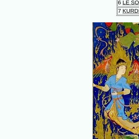
6
LE S
7
KURD