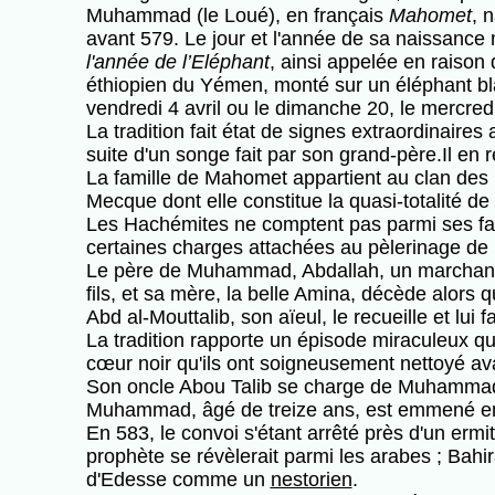
Muhammad (le Loué), en français
Mahomet
, 
avant 579. Le jour et l'année de sa naissance
l'année de l’Eléphant
, ainsi appelée en raison
éthiopien du Yémen, monté sur un éléphant bla
vendredi 4 avril ou le dimanche 20, le mercred
La tradition fait état de signes extraordinaire
suite d'un songe fait par son grand-père.Il en 
La famille de Mahomet appartient au clan des
Mecque dont elle constitue la quasi-totalité de
Les Hachémites ne comptent pas parmi ses famille
certaines charges attachées au pèlerinage de l
Le père de Muhammad, Abdallah, un marchand q
fils, et sa mère, la belle Amina, décède alors q
Abd al-Mouttalib, son aïeul, le recueille et lui 
La tradition rapporte un épisode miraculeux qui 
cœur noir qu'ils ont soigneusement nettoyé avant
Son oncle Abou Talib se charge de Muhammad a
Muhammad, âgé de treize ans, est emmené en 
En 583, le convoi s'étant arrêté près d'un ermi
prophète se révèlerait parmi les arabes ; Bah
d'Edesse comme un
nestorien
.