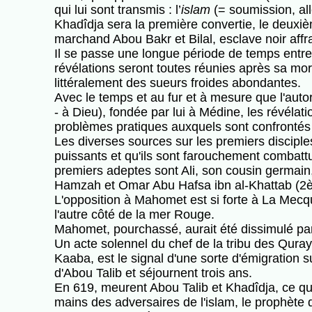
qui lui sont transmis : l’
islam
(= soumission, all
Khadîdja sera la première convertie, le deuxièm
marchand Abou Bakr et Bilal, esclave noir affr
Il se passe une longue période de temps entre 
révélations seront toutes réunies après sa mor
littéralement des sueurs froides abondantes.
Avec le temps et au fur et à mesure que l'a
- à Dieu), fondée par lui à Médine, les révélat
problèmes pratiques auxquels sont confrontés 
Les diverses sources sur les premiers discipl
puissants et qu'ils sont farouchement combattu
premiers adeptes sont Ali, son cousin germain,
Hamzah et Omar Abu Hafsa ibn al-Khattab (2è
L'opposition à Mahomet est si forte à La Mecqu
l'autre côté de la mer Rouge.
Mahomet, pourchassé, aurait été dissimulé par 
Un acte solennel du chef de la tribu des Qur
Kaaba, est le signal d'une sorte d'émigration
d'Abou Talib et séjournent trois ans.
En 619, meurent Abou Talib et Khadîdja, ce qu
mains des adversaires de l'islam, le prophète d