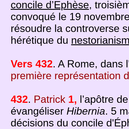
concile d’Ephèse
, troisi
convoqué le 19 novembre
résoudre la controverse su
hérétique du
nestorianis
Vers 432
. A Rome, dans l
première représentation du
432
.
Patrick
1,
l’apôtre de
évangéliser
Hibernia
. 5 m
décisions du concile d'Ép