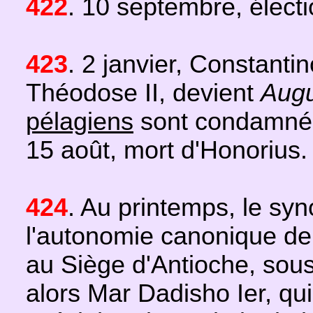
422
. 10 septembre, élect
423
. 2 janvier, Constant
Théodose II, devient
Aug
pélagiens
sont condamnés
15 août, mort d'Honorius.
424
. Au printemps, le s
l'autonomie canonique de l
au Siège d'Antioche, sous 
alors Mar Dadisho Ier, qu