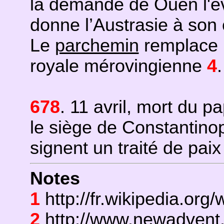
la demande de Ouen l'
donne l’Austrasie à son
Le
parchemin
remplace l
royale mérovingienne
4
.
678
. 11 avril, mort du p
le siège de Constantinop
signent un traité de paix
Notes
1
http://fr.wikipedia.org
2
http://www.newadvent