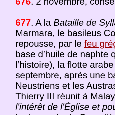
676
. 2 novembre, consé
677
. A la
Bataille de Sy
Marmara, le basileus Co
repousse, par le
feu gré
base d’huile de naphte q
l’histoire), la flotte ara
septembre, après une bat
Neustriens et les Austra
Thierry III réunit à Mal
l'intérêt de l'Église et p