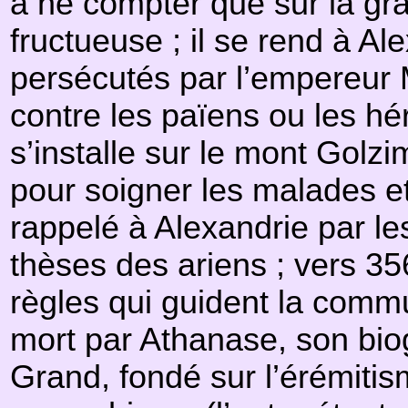
à ne compter que sur la grâ
fructueuse ; il se rend à Al
persécutés par l’empereur 
contre les païens ou les h
s’installe sur le mont Golzi
pour soigner les malades et 
rappelé à Alexandrie par l
thèses des ariens ; vers 356
règles qui guident la comm
mort par Athanase, son biog
Grand, fondé sur l’érémitis