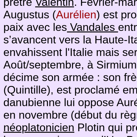
prêtre
Valentin
. Février-ma
Augustus (
Aurélien
) est pr
paix avec les
Vandales
ent
s’avancent vers la Haute-It
envahissent l'Italie mais 
Août/septembre, à Sirmium, 
décime son armée : son frè
(Quintille), est proclamé e
danubienne lui oppose Aurél
en novembre (début du règne
néoplatonicien
Plotin qui p