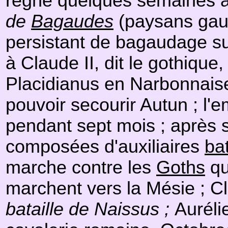
règne quelques semaines av
de
Bagaudes
(paysans gaul
persistant de bagaudage sub
à Claude II, dit le gothique,
Placidianus en Narbonnaise
pouvoir secourir Autun ; l'
pendant sept mois ; après sa
composées d'auxiliaires
ba
marche contre les
Goths
qu
marchent vers la Mésie ; Cl
bataille de Naissus ;
Auréli