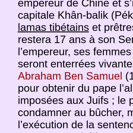
empereur de Chine et s’i
capitale Khân-balik (Péki
lamas tibétains
et prêtr
restera 17 ans à son Ser
l’empereur, ses femmes 
seront enterrées vivante
Abraham Ben Samuel
(1
pour obtenir du pape l’
imposées aux Juifs ; le pa
condamner au bûcher, me
l’exécution de la senten