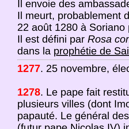
Il envoie des ambassad
Il meurt, probablement d
22 août 1280 à Soriano 
Il est défini par
Rosa co
dans la
prophétie de Sa
1277
. 25 novembre, éle
1278
. Le pape fait resti
plusieurs villes (dont I
papauté. Le général des
(futur pape
Nicolas IV
) 