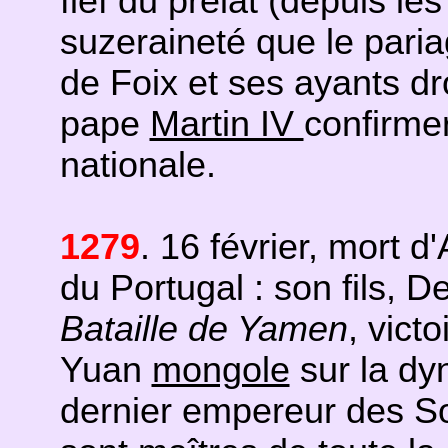
fief du prélat (depuis l
suzeraineté que le pariag
de Foix et ses ayants dro
pape
Martin IV
confirmer
nationale.
1279
. 16 février, mort d
du Portugal : son fils, D
Bataille de Yamen
, vict
Yuan
mongole
sur la dy
dernier empereur des So