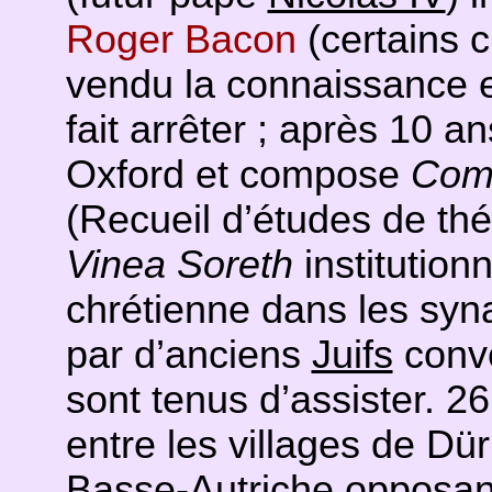
Roger Bacon
(certains c
vendu la connaissance 
fait arrêter ; après 10 a
Oxford et compose
Comp
(Recueil d’études de théo
Vinea Soreth
institutionn
chrétienne dans les sy
par d’anciens
Juifs
conve
sont tenus d’assister. 2
entre les villages de Dü
Basse-Autriche opposant