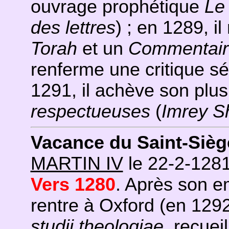
ouvrage prophétique
Le 
des lettres
) ; en 1289, i
Torah
et un
Commentaire
renferme une critique sé
1291, il achève son plu
respectueuses
(
Imrey S
Vacance du Saint-Sièg
MARTIN IV
le 22-2-128
Vers 1280
. Après son 
rentre à Oxford (en 129
studii theologiae
, recuei