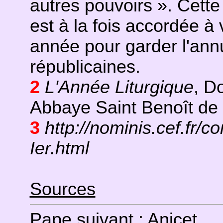
autres pouvoirs ». Cette 
est à la fois accordée à
année pour garder l'ann
républicaines.
2
L'Année Liturgique
, D
Abbaye Saint Benoît de Po
3
http://nominis.cef.fr/c
Ier.html
Sources
Pape suivant :
Anicet