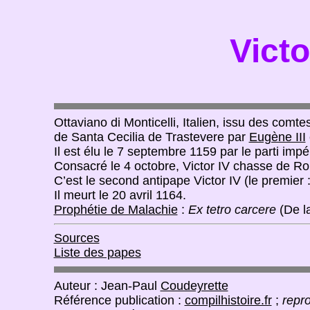
Victo
Ottaviano di Monticelli, Italien, issu des com
de Santa Cecilia de Trastevere par
Eugène III
Il est élu le 7 septembre 1159 par le parti impé
Consacré le 4 octobre, Victor IV chasse de R
C’est le second antipape Victor IV (le premier 
Il meurt le 20 avril 1164.
Prophétie de Malachie
:
Ex tetro carcere
(De la
Sources
Liste des papes
Auteur : Jean-Paul
Coudeyrette
Référence publication :
compilhistoire.fr
;
repro