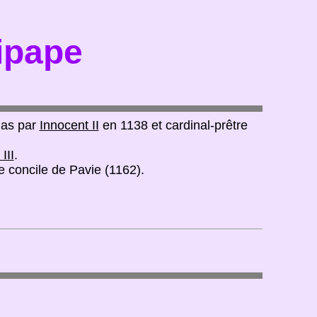
tipape
las par
Innocent II
en 1138 et cardinal-prêtre
III
.
 concile de Pavie (1162).