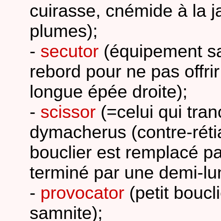
cuirasse, cnémide à la 
plumes);
-
secutor
(équipement s
rebord pour ne pas offrir 
longue épée droite);
-
scissor
(=celui qui tra
dymacherus (contre-rétiai
bouclier est remplacé p
terminé par une demi-lu
-
provocator
(petit boucl
samnite);