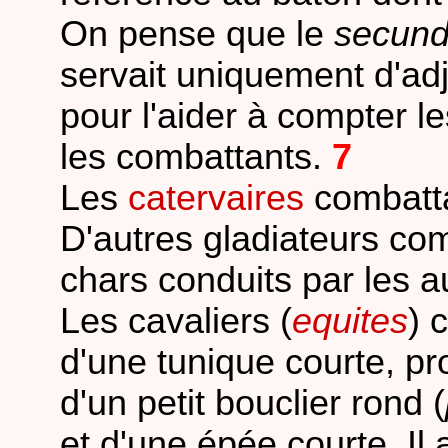
On pense que le
secund
servait uniquement d'adjoi
pour l'aider à compter l
les combattants.
7
Les
catervaires
combatta
D'autres gladiateurs com
chars conduits par les a
Les cavaliers (
equites
) 
d'une tunique courte, pr
d'un petit bouclier rond (
et d'une épée courte. Il 