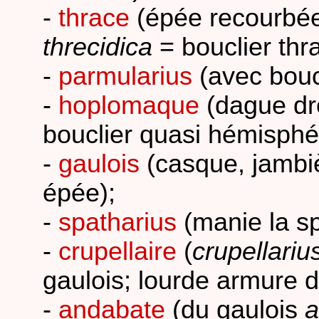
-
thrace
(épée recourbée,
threcidica
= bouclier thra
-
parmularius
(avec boucl
-
hoplomaque
(dague dro
bouclier quasi hémisphé
-
gaulois
(casque, jambiè
épée);
-
spatharius
(manie la sp
-
crupellaire
(
crupellariu
gaulois; lourde armure de
-
andabate
(du gaulois
a