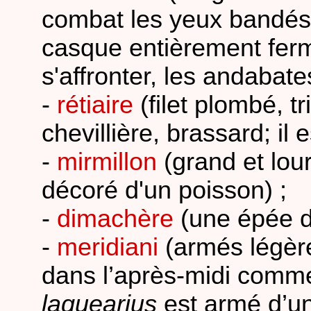
combat les yeux bandés 
casque entièrement fermé
s'affronter, les andabat
-
rétiaire
(filet plombé, t
chevillière, brassard; il
-
mirmillon
(grand et lour
décoré d'un poisson) ;
-
dimachère
(une épée d
-
meridiani
(armés légère
dans l’après-midi comme 
laquearius
est armé d’une