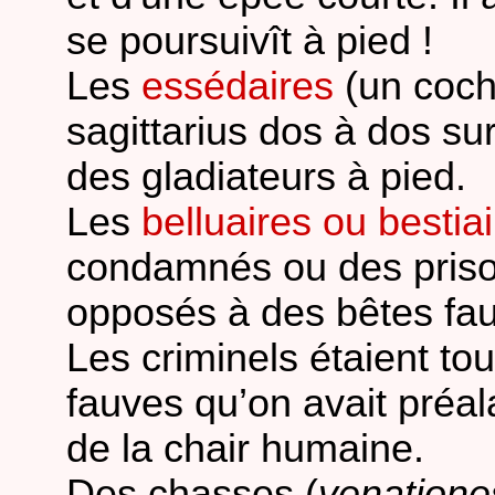
se poursuivît à pied !
Les
essédaires
(un coche
sagittarius dos à dos sur
des gladiateurs à pied.
Les
belluaires ou bestia
condamnés ou des prison
opposés à des bêtes fa
Les criminels étaient to
fauves qu’on avait préa
de la chair humaine.
Des chasses (
venatione