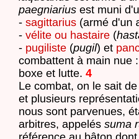
paegniarius
est muni d'u
-
sagittarius
(armé d'un a
-
vélite ou hastaire
(
hast
-
pugiliste
(
pugil
) et
panc
combattent à main nue :
boxe et lutte.
4
Le combat, on le sait de
et plusieurs représentat
nous sont parvenues, éta
arbitres, appelés
suma r
référence au bâton dont 