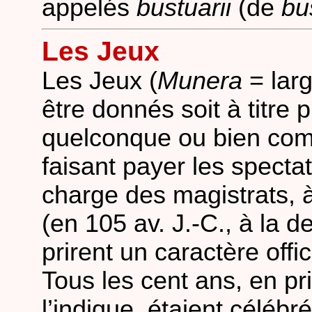
appelés
bustuarii
(de
bu
Les Jeux
Les Jeux (
Munera
= larg
être donnés soit à titre
quelconque ou bien com
faisant payer les spectateu
charge des magistrats, 
(en 105 av. J.-C., à la 
prirent un caractère offici
Tous les cent ans, en p
l’indique, étaient céléb