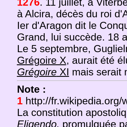
1276
. 11 juillet, à Viter
à Alcira, décès du roi d
Ier d'Aragon dit le Conqué
Grand, lui succède. 18 a
Le 5 septembre, Gugliel
Grégoire X
, aurait été 
Grégoire
XI
mais serait 
Note :
1
http://fr.wikipedia.org/
La constitution apostoli
Eligendo,
promulguée p