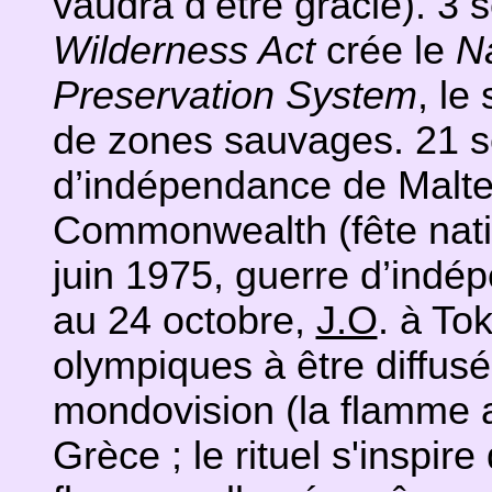
vaudra d’être gracié). 3
Wilderness Act
crée le
N
Preservation System
, le
de zones sauvages. 21 s
d’indépendance de Malte
Commonwealth (fête nati
juin 1975, guerre d’ind
au 24 octobre,
J.O
. à To
olympiques à être diffusé
mondovision (la flamme 
Grèce ; le rituel s'inspi