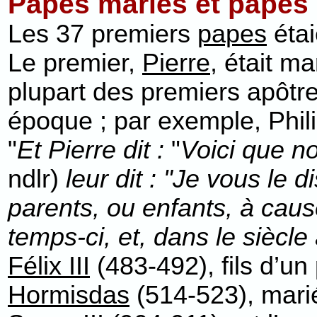
Papes mariés et papes 
Les 37 premiers
papes
étai
Le premier,
Pierre
, était ma
plupart des premiers apôtres
époque ; par exemple, Philip
"
Et Pierre dit :
"
Voici que n
ndlr)
leur dit : "Je vous le 
parents, ou enfants, à caus
temps-ci, et, dans le siècle 
Félix III
(483-492), fils d’un
Hormisdas
(514-523), marié