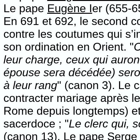
Le pape
Eugène I
er (655-6
En 691 et 692, le second co
contre les coutumes qui s’
son ordination en Orient. "
C
leur charge, ceux qui auron
épouse sera décédée) sero
à leur rang
" (canon 3). Le c
contracter mariage après leu
Rome depuis longtemps) et 
sacerdoce ; "
Le clerc qui,
(canon 13). Le pape
Serge 