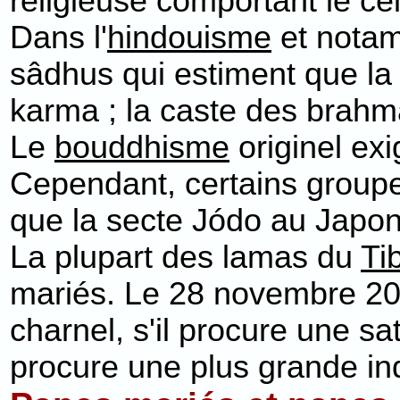
religieuse comportant le cél
Dans l'
hindouisme
et nota
sâdhus qui estiment que la p
karma ; la caste des brahm
Le
bouddhisme
originel ex
Cependant, certains groupe
que la secte Jódo au Japon, 
La plupart des lamas du
Ti
mariés. Le 28 novembre 200
charnel, s'il procure une sa
procure une plus grande ind