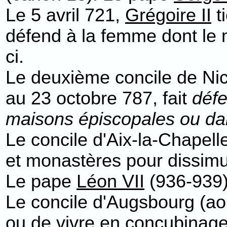
Le 5 avril 721,
Grégoire II
t
défend à la femme dont le 
ci.
Le deuxième concile de Ni
au 23 octobre 787, fait
défe
maisons épiscopales ou da
Le concile d'Aix-la-Chapell
et monastères pour dissim
Le pape
Léon VII
(936-939) 
Le concile d'Augsbourg (ao
ou de vivre en concubinage