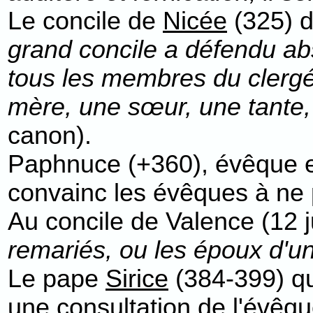
Le concile de
Nicée
(325) d
grand concile a défendu ab
tous les membres du clerg
mère, une sœur, une tante,
canon).
Paphnuce (+360), évêque en
convainc les évêques à ne p
Au concile de Valence (12 j
remariés, ou les époux d'u
Le pape
Sirice
(384-399) qu
une consultation de l'évêqu