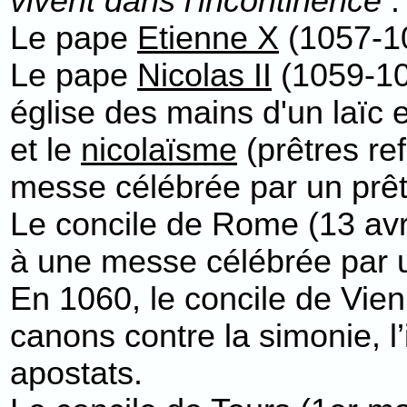
vivent dans l'incontinence
:
Le pape
Etienne X
(1057-10
Le pape
Nicolas II
(1059-106
église des mains d'un laïc e
et le
nicolaïsme
(prêtres ref
messe célébrée par un prêt
Le concile de Rome (13 avr
à une messe célébrée par u
En 1060, le concile de Vienn
canons contre la simonie, l
apostats.