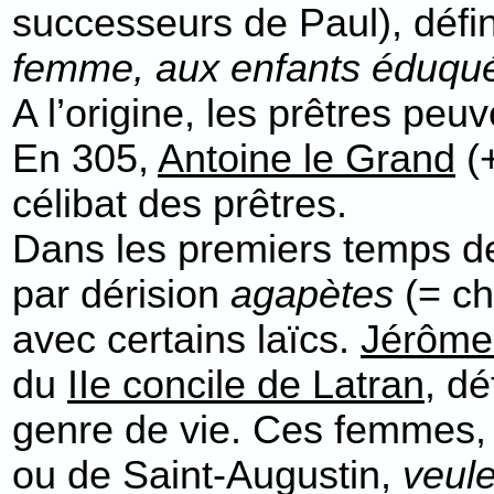
successeurs de Paul), défi
femme, aux enfants éduqu
A l’origine, les prêtres peuv
En 305,
Antoine le Grand
(+
célibat des prêtres.
Dans les premiers temps de
par dérision
agapètes
(= ch
avec certains laïcs.
Jérôme
du
IIe concile de Latran
, d
genre de vie. Ces femmes, s
ou de Saint-Augustin,
veul