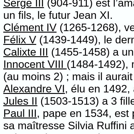
Serge III
(904-911) est l’am
un fils, le futur Jean XI.
Clément IV
(1265-1268), veu
Félix V
(1439-1449), le derni
Calixte III
(1455-1458) a un 
Innocent VIII
(1484-1492), m
(au moins 2) ; mais il aurai
Alexandre VI
, élu en 1492,
Jules II
(1503-1513) a 3 fille
Paul III
, pape en 1534, est p
sa maîtresse Silvia Ruffini