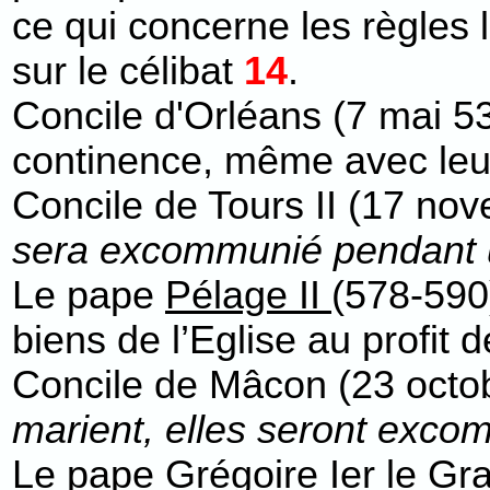
ce qui concerne les règles li
sur le célibat
14
.
Concile d'Orléans (7 mai 53
continence, même avec leu
Concile de Tours II (17 nov
sera excommunié pendant un 
Le pape
Pélage II
(578-590)
biens de l’Eglise au profit
Concile de Mâcon (23 octob
marient, elles seront excom
Le pape
Grégoire Ier le Gr