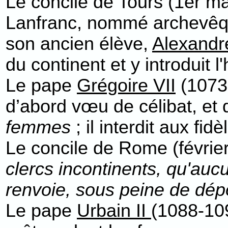
Le concile de Tours (1er m
Lanfranc, nommé archevêque
son ancien élève,
Alexandre
du continent et y introduit l
Le pape
Grégoire VII
(1073-
d’abord vœu de célibat, et
femmes
; il interdit aux fi
Le concile de Rome (févrie
clercs incontinents, qu'auc
renvoie, sous peine de dép
Le pape
Urbain II
(1088-109