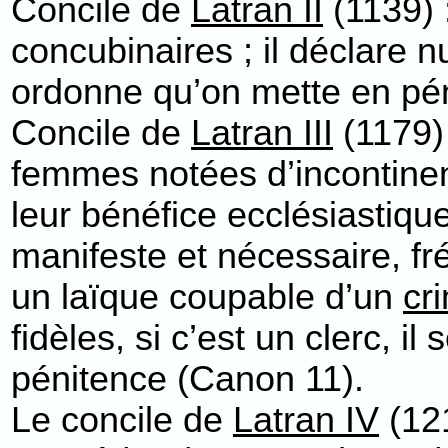
Concile de
Latran II
(1139) 
concubinaires ; il déclare 
ordonne qu’on mette en pén
Concile de
Latran III
(1179) 
femmes notées d’incontinen
leur bénéfice ecclésiastiqu
manifeste et nécessaire, fr
un laïque coupable d’un
cr
fidèles, si c’est un clerc,
pénitence (Canon 11).
Le concile de
Latran IV
(121