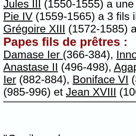
Jules III
(1550-1555) a une fi
Pie IV
(1559-1565) a 3 fils i
Grégoire XIII
(1572-1585) aur
Papes fils de prêtres :
Damase Ier
(366-384),
Inno
Anastase II
(496-498),
Agap
Ier
(882-884),
Boniface VI
(
(985-996) et
Jean XVIII
(100