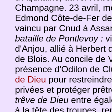
Champagne. 23 avril, mo
Edmond Côte-de-Fer dev
vaincu par Cnud à Assand
bataille de Pontlevoy :
vi
d'Anjou, allié à Herbert
de Blois. Au concile de
présence d'Odilon de Clun
de Dieu
pour restreindr
privées et protéger prêtr
trêve de Dieu
entre égal
à la tête des troupes, r