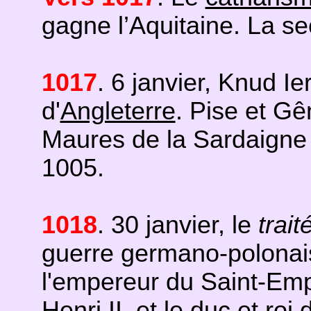
gagne l’Aquitaine. La s
1017
. 6 janvier, Knud Ie
d'
Angleterre
. Pise et Gê
Maures de la Sardaigne 
1005.
1018
. 30 janvier, le
trai
guerre germano-polonai
l'empereur du Saint-Em
Henri II, et le duc et roi