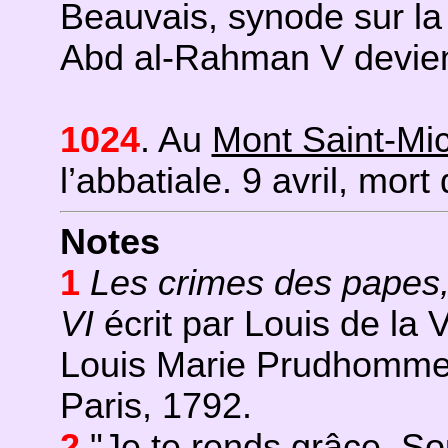
Beauvais, synode sur la
Abd al-Rahman V devien
1024
. Au
Mont Saint-Mi
l’abbatiale. 9 avril, mort
Notes
1
Les crimes des papes, 
VI
écrit par Louis de la
Louis Marie Prudhomme,
Paris, 1792.
2
"Je te rends grâce, So