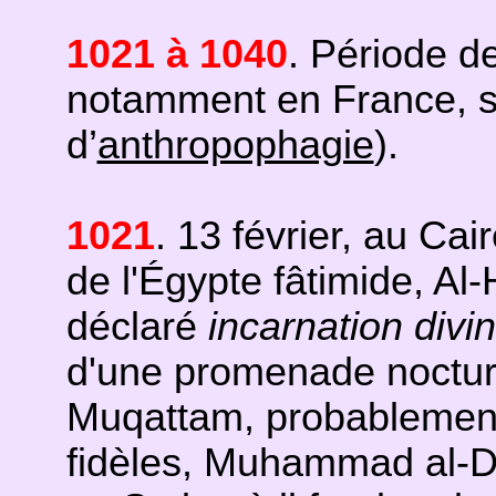
1021 à 1040
. Période d
notamment en France, s
d’
anthropophagie
).
1021
. 13 février, au Cair
de l'Égypte fâtimide, Al-
déclaré
incarnation divi
d'une promenade nocturn
Muqattam, probablement
fidèles, Muhammad al-Da