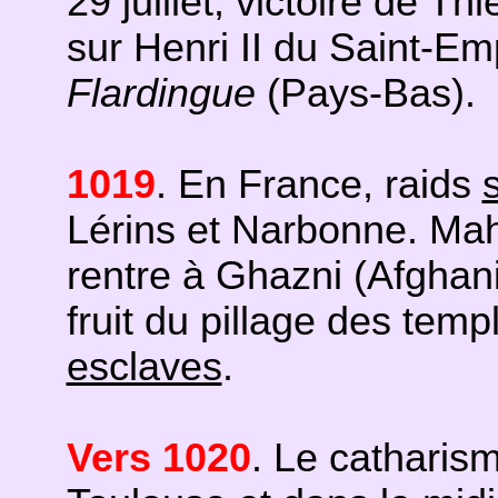
29 juillet, victoire de Th
sur Henri II du Saint-Em
Flardingue
(Pays-Bas).
1019
. En France, raids
Lérins et Narbonne. Mah
rentre à Ghazni (Afghan
fruit du pillage des temp
esclaves
.
Vers 1020
. Le catharis