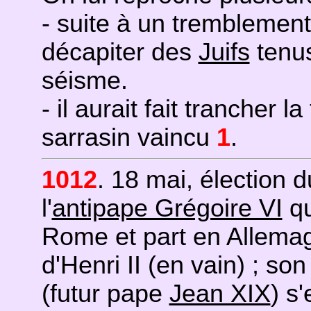
- suite à un tremblement 
décapiter des
Juifs
tenus
séisme.
- il aurait fait trancher l
sarrasin vaincu
1
.
1012
. 18 mai, élection 
l'
antipape Grégoire VI
qu
Rome et part en Allemag
d'Henri II (en vain) ; s
(futur pape
Jean XIX
) s