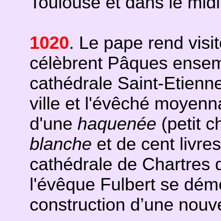
Toulouse et dans le midi
1020
. Le pape rend visit
célèbrent Pâques ensemb
cathédrale Saint-Etienne
ville et l'évêché moyen
d'une
haquenée
(petit c
blanche
et de cent livre
cathédrale de Chartres d
l'évêque Fulbert se dém
construction d’une nouve