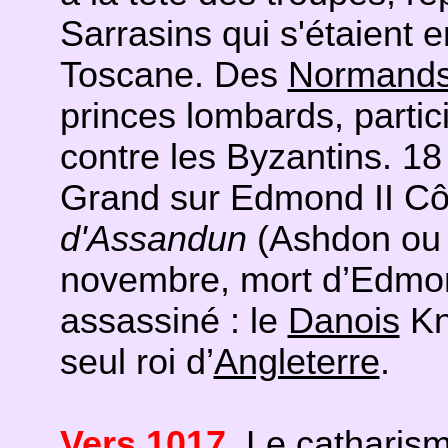
Sarrasins qui s'étaient
Toscane. Des
Normand
princes lombards, partic
contre les Byzantins. 18 
Grand sur Edmond II Cô
d'Assandun
(Ashdon ou
novembre, mort d’Edmo
assassiné : le
Danois
Kn
seul roi d’
Angleterre
.
Vers 1017
. Le
catharis