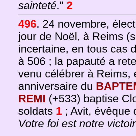
sainteté
."
2
496
. 24 novembre, élec
jour de Noël, à Reims (s
incertaine, en tous cas 
à 506 ; la papauté a ret
venu célébrer à Reims,
anniversaire du
BAPTE
REMI
(+533) baptise Clo
soldats
1
; Avit, évêque d
Votre foi est notre victoi