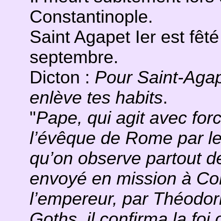
Constantinople.
Saint Agapet Ier est fêté 
septembre.
Dicton :
Pour Saint-Agapi
enlève tes habits
.
"
Pape, qui agit avec forc
l’évêque de Rome par le 
qu’on observe partout de
envoyé en mission à Con
l’empereur, par Théodori
Goths, il confirma la fo