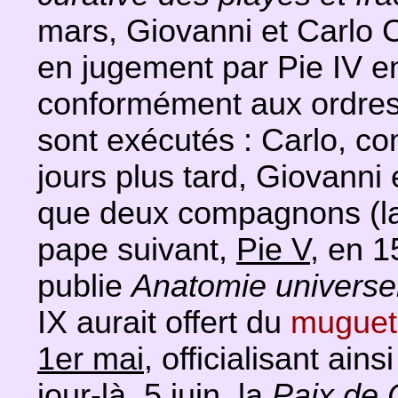
mars, Giovanni et Carlo 
en jugement par Pie IV en 
conformément aux ordres
sont exécutés : Carlo, co
jours plus tard, Giovann
que deux compagnons (la
pape suivant,
Pie V
, en 1
publie
Anatomie universe
IX aurait offert du
muguet
1er mai
, officialisant ains
jour-là. 5 juin, la
Paix de 