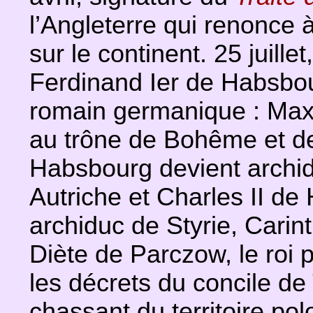
l’Angleterre qui renonce à 
sur le continent. 25 juille
Ferdinand Ier de Habsbo
romain germanique : Maximi
au trône de Bohême et de
Habsbourg devient archid
Autriche et Charles II d
archiduc de Styrie, Carint
Diète de Parczow, le roi 
les décrets du concile de
chassant du territoire po