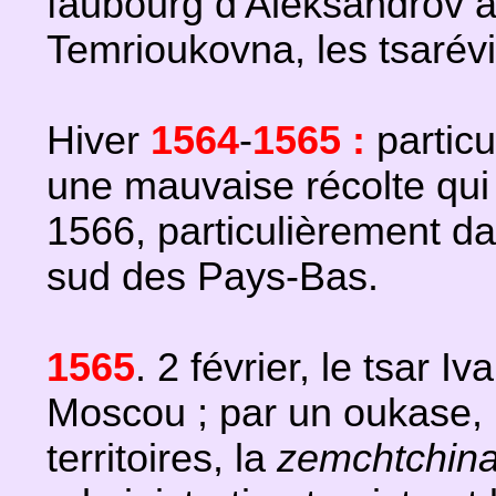
faubourg d'Aleksandrov a
Temrioukovna, les tsarévit
Hiver
1564
-
1565 :
partic
une mauvaise récolte qui
1566, particulièrement da
sud des Pays-Bas.
1565
. 2 février, le tsar Iv
Moscou ; par un oukase, i
territoires, la
zemchtchin