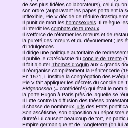
de ses plus fidèles collaborateurs), celui qu'
son ordre (auparavant les papes portaient la 
Inflexible, Pie V décide de réduire drastiquem
Il punit de mort les
homosexuels
. Il relègue l
Il interdit les
combats de taureaux
.
Il s’efforce de réformer les mœurs et de restau
la pureté des mœurs et du dévouement ; les évêqu
d’indulgences.
Il dirige une politique autoritaire de redresseme
Il publie le
Catéchisme
du
concile de Trente
(1
Il fait ajouter
Thomas d’Aquin
aux 4 grands doc
Il réorganise complètement la Pénitencerie (15
En 1571, il institue la congrégation des Evêque
Pie V fait appliquer les décrets du concile de 
Eidgenossen
(= confédérés) qui était le nom 
la porte Hugon à Paris près de laquelle se réu
Il lutte contre la diffusion des thèses protest
Il chasse de nombreux
juifs
des Etats pontifica
Son ascétisme, son opposition au népotisme et 
dureté lui causent beaucoup de tort, en particul
Empire germanique et de l’Angleterre (on lui at