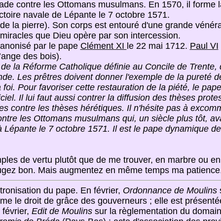
isade contre les Ottomans musulmans. En 1570, il forme l
ctoire navale de Lépante le 7 octobre 1571.
 la pierre). Son corps est entouré d'une grande vénérati
iracles que Dieu opère par son intercession.
t canonisé par le pape
Clément XI
le 22 mai 1712.
Paul VI
’ange des bois).
n de la Réforme Catholique définie au Concile de Trente, 
nde. Les prêtres doivent donner l'exemple de la pureté 
 foi. Pour favoriser cette restauration de la piété, le pape
iel. Il lui faut aussi contrer la diffusion des thèses prot
es contre les thèses hérétiques. Il n'hésite pas à excommu
ontre les Ottomans musulmans qui, un siècle plus tôt, ava
e à Lépante le 7 octobre 1571. Il est le pape dynamique d
mples de vertu plutôt que de me trouver, en marbre ou en 
 jugez bon. Mais augmentez en même temps ma patience
intronisation du pape. En février,
Ordonnance de Moulins
s
me le droit de grâce des gouverneurs ; elle est présenté
 février,
Edit de Moulins
sur la règlementation du domaine