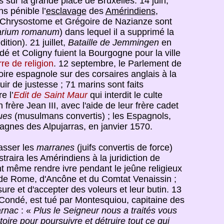
sur la grande place de Bruxelles. 14 juin,
s pénible l’
esclavage
des
Amérindiens
,
n Chrysostome et Grégoire de Nazianze sont
arium romanum
) dans lequel il a supprimé la
ition). 21 juillet,
Bataille de Jemmingen
en
é et Coligny fuient la Bourgogne pour la ville
re de religion
. 12 septembre, le Parlement de
oire espagnole sur des corsaires anglais à la
r de justesse ; 71 marins sont faits
e l’
Edit de Saint Maur
qui interdit le culte
rère Jean III, avec l'aide de leur frère cadet
ues
(musulmans convertis) ; les Espagnols,
tagnes des Alpujarras, en janvier 1570.
asser les
marranes
(juifs convertis de force)
traira les Amérindiens à la juridiction de
t même rendre ivre pendant le jeûne religieux
n de Rome, d'Ancône et du Comtat Venaissin ;
ure et d'accepter des voleurs et leur butin. 13
 Condé, est tué par Montesquiou, capitaine des
arnac
: «
Plus le Seigneur nous a traités vous
oire pour poursuivre et détruire tout ce qui