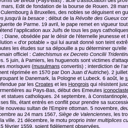
omis de Bréda
(Pays-Bas) : acte d'association des prov
ars, Edit de fondation de la bourse de Rouen. 28 mars,
l de Culembourg à Bruxelles, des nobles se déguisent en g
s jusqu'à la besace
; début de la
Révolte des Gueux
con
uerite de Parme. 19 avril, le pape remet en vigueur toutes
tend l’application aux Juifs de tous les pays catholiques.
I ; Diane, obsédée par le désir de l'éternelle jeunesse et 
ution « d'or potable » qui lui aurait donné son teint ex
 toutes les études sur sa dépouille a pu déterminer qu'el
omain
officiel :
Catechismus ex Decreto Concilii Tridenti
rés. 5 juin, à Pamiers, les huguenots sont victimes d'at
les
morisques
(
musulmans
convertis) ; interdiction de l’
ent réprimée en 1570 par Don Juan d’Autriche). 2 juillet
egroupant le Danemark, la Pologne et Lubeck. 6 août, le
s
éfendue par les
Croates
et les
Hongrois
qui résistent jus
à Armentières au Pays-Bas, début des Emeutes
iconoclast
es et statues catholiques. 24 septembre, à Constantinople
 ses fils, étant entrés en conflit pour prendre sa successi
nt le nouveau sultan de l'Empire ottoman. 5 novembre,
deu
écembre au 24 mars 1567,
Siège de Valenciennes
, les t
la ville. 21 décembre, le motu proprio
Inter multiplices c
5 février 1559, soient fidèlement observées.