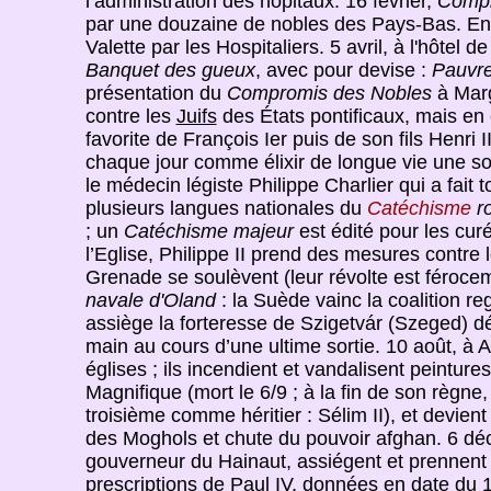
l’administration des hôpitaux. 16 février,
Compr
par une douzaine de nobles des Pays-Bas. En m
Valette par les Hospitaliers. 5 avril, à l'hôte
Banquet des gueux
, avec pour devise :
Pauvre
présentation du
Compromis des Nobles
à Marg
contre les
Juifs
des États pontificaux, mais en é
favorite de François Ier puis de son fils Henri I
chaque jour comme élixir de longue vie une sol
le médecin légiste Philippe Charlier qui a fait
plusieurs langues nationales du
Catéchisme
r
; un
Catéchisme majeur
est édité pour les cu
l’Eglise, Philippe II prend des mesures contre 
Grenade se soulèvent (leur révolte est férocem
navale d'Oland
: la Suède vainc la coalition r
assiège la forteresse de Szigetvár (Szeged) d
main au cours d’une ultime sortie. 10 août, 
églises ; ils incendient et vandalisent peintur
Magnifique (mort le 6/9 ; à la fin de son règne,
troisième comme héritier : Sélim II), et devie
des Moghols et chute du pouvoir afghan. 6 d
gouverneur du Hainaut, assiégent et prennent 
prescriptions de
Paul IV
, données en date du 1