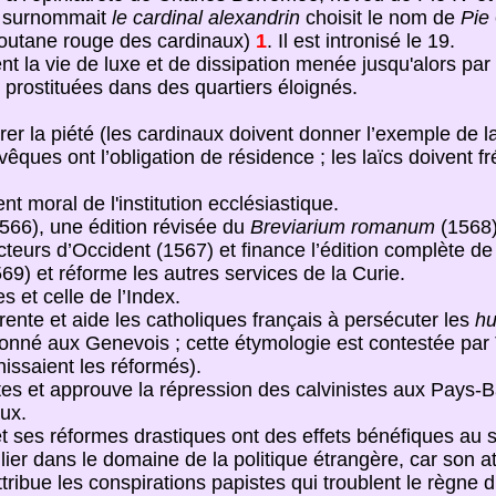
on surnommait
le cardinal alexandrin
choisit le nom de
Pie
soutane rouge des cardinaux)
1
. Il est intronisé le 19.
ent la vie de luxe et de dissipation menée jusqu'alors pa
es prostituées dans des quartiers éloignés.
rer la piété (les cardinaux doivent donner l’exemple de la
es ont l’obligation de résidence ; les laïcs doivent fréqu
nt moral de l'institution ecclésiastique.
566), une édition révisée du
Breviarium romanum
(1568
teurs d’Occident (1567) et finance l’édition complète d
69) et réforme les autres services de la Curie.
s et celle de l’Index.
Trente et aide les catholiques français à persécuter les
hu
donné aux Genevois ; cette étymologie est contestée par
nissaient les réformés).
antes et approuve la répression des calvinistes aux Pays-
ux.
ses réformes drastiques ont des effets bénéfiques au se
ier dans le domaine de la politique étrangère, car son att
tribue les conspirations papistes qui troublent le règne 