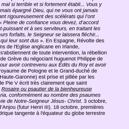
l si terrible et si fortement établi... Vous y
amais épargné Dieu, qui ne vous ont jamais
nt rigoureusement des scélérats qui l’ont
«
Pleine de confiance vous devez, d’accord
-puissant et à ses serviteurs, en traitant les
s forfaits, le Seigneur se laissera fléchir...
ui leur sont dus
». En Espagne, Révolte des
ns de l'Eglise anglicane en Irlande,
'abstiennent de toute intervention, la rébellion
e de Grève du négociant huguenot Philippe de
our avoir contrevenu aux Édits du Roy et avoir
 royaume de Pologne et le Grand-duché de
Haute-Garonne) est prise et pillée par les
e Pie V écrit très clairement que saint
é
Rosaire ou psautier de la bienheureuse
e Maria, conformément au nombre des psaumes
vie de Notre-Seigneur Jésus- Christ
. 3 octobre,
Anjou (futur Henri III). 18 octobre, premières
drique tangente à l'équateur du globe terrestre