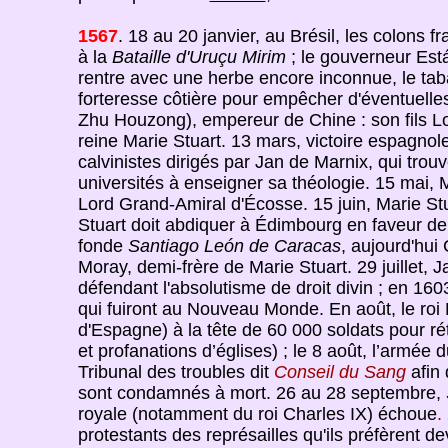
1567
. 18 au 20 janvier, au Brésil, les colons 
à la
Bataille d'Uruçu Mirim
; le gouverneur Est
rentre avec une herbe encore inconnue, le tabac
forteresse côtière pour empêcher d'éventuelles 
Zhu Houzong), empereur de Chine : son fils Lo
reine Marie Stuart. 13 mars, victoire espagnol
calvinistes dirigés par Jan de Marnix, qui trouv
universités à enseigner sa théologie. 15 mai,
Lord Grand-Amiral d'Écosse. 15 juin, Marie Stua
Stuart doit abdiquer à Édimbourg en faveur de 
fonde
Santiago León de Caracas
, aujourd'hui
Moray, demi-frère de Marie Stuart. 29 juillet, 
défendant l'absolutisme de droit divin ; en 1603
qui fuiront au Nouveau Monde. En août, le roi
d'Espagne) à la tête de 60 000 soldats pour rét
et profanations d’églises) ; le 8 août, l’armé
Tribunal des troubles dit
Conseil du Sang
afin 
sont condamnés à mort. 26 au 28 septembre,
royale (notamment du roi Charles IX) échoue
.
protestants des représailles qu'ils préfèrent de