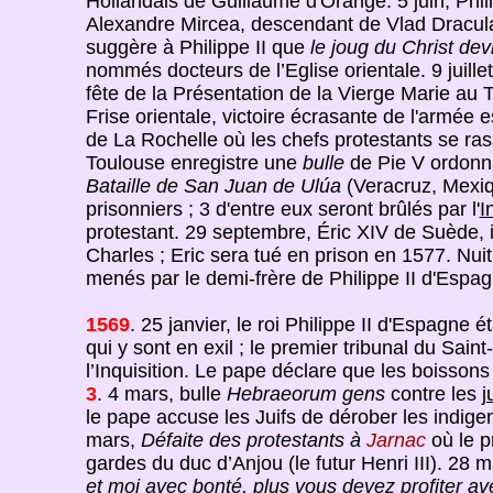
Hollandais de Guillaume d'Orange. 5 juin, Phi
Alexandre Mircea, descendant de Vlad Dracula,
suggère à Philippe II que
le joug du Christ dev
nommés docteurs de l’Eglise orientale. 9 juille
fête de la Présentation de la Vierge Marie au 
Frise orientale, victoire écrasante de l'armée
de La Rochelle où les chefs protestants se ra
Toulouse enregistre une
bulle
de Pie V ordonna
Bataille de San Juan de Ulúa
(Veracruz, Mexiqu
prisonniers ; 3 d'entre eux seront brûlés par l'
I
protestant. 29 septembre, Éric XIV de Suède, i
Charles ; Eric sera tué en prison en 1577. N
menés par le demi-frère de Philippe II d'Espag
1569
. 25 janvier, le roi Philippe II d'Espagne éta
qui y sont en exil ; le premier tribunal du Sain
l’Inquisition. Le pape déclare que les boisson
3
. 4 mars, bulle
Hebraeorum gens
contre les
j
le pape accuse les Juifs de dérober les indigen
mars,
Défaite des protestants à
Jarnac
où le p
gardes du duc d’Anjou (le futur Henri III). 28 m
et moi avec bonté, plus vous devez profiter avec