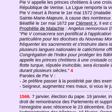
Pie V appelle les princes chrétiens à une cro
République de Venise. La Ligue remporte la vi
Pie V meurt à Rome le 1er mai 1572 (maladie de
Sainte-Marie-Majeure, à cause des nombreux m
Béatifié le 1er mai 1672 par
Clément X
, il es
Prophétie de Malachie
:
Angelus nemorosus
(l
"
Pie V consacrera son pontificat à l'applicatio
particulière pour les diocèses du Nouveau Mo
fréquenter les sacrements et s'instruire dans la
plusieurs langues nationales le catéchisme offic
Congrégation de l'Index pour protéger les fidèl
appelle les princes chrétiens à une croisade c
flotte turque, réputée invincible, sera écrasé
durant plusieurs siècles
."
4
Paroles de Pie V :
- Je préfère passer à la postérité par des exe
- Seigneur, augmentez mes maux, si vous le
1566
. 7 janvier, élection du pape. 19 janvier, 
droit de remontrance des Parlements et suppri
l’enregistre avec réticence le 23 décembre. En