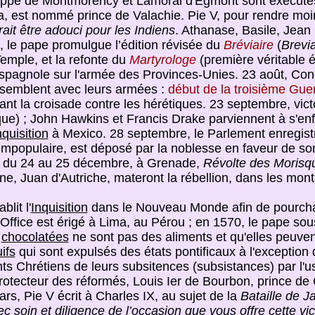
lippe de Montmorency et Lamoral d'Egmont sont exécutés 
 est nommé prince de Valachie. Pie V, pour rendre moin
rait être adouci pour les Indiens
. Athanase, Basile, Jea
t, le pape promulgue l’édition révisée du
Bréviaire
(
Brevi
Temple, et la refonte du
Martyrologe
(première véritable éd
 espagnole sur l'armée des Provinces-Unies. 23 août, Cond
ssemblent avec leurs armées :
début de la troisième Guer
nt la croisade contre les hérétiques. 23 septembre, vict
e) ; John Hawkins et Francis Drake parviennent à s'enfui
nquisition
à Mexico. 28 septembre, le Parlement enregistr
mpopulaire, est déposé par la noblesse en faveur de son f
uit du 24 au 25 décembre, à Grenade,
Révolte des Morisq
ne, Juan d'Autriche, materont la rébellion, dans les mon
blit l'
Inquisition
dans le Nouveau Monde afin de pourch
t-Office est érigé à Lima, au Pérou ; en 1570, le pape sous
s
chocolatées
ne sont pas des aliments et qu'elles peuven
uifs
qui sont expulsés des états pontificaux à l'exceptio
ts Chrétiens de leurs subsitences (subsistances) par l'us
rotecteur des réformés, Louis Ier de Bourbon, prince de
ars, Pie V écrit à Charles IX, au sujet de la
Bataille de J
 soin et diligence de l’occasion que vous offre cette vict