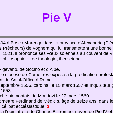
Pie V
 1504 à Bosco Marengo dans la province d'Alexandrie (Pi
es Prêcheurs) de Voghera qui lui transmettent une bonne 
 1521, il prononce ses vœux solennels au couvent de Vi
philosophie et de théologie, il enseigne.
Vigevano, de Socino et d’Albe.
le diocèse de Côme très exposé à la prédication protest
al du Saint-Office à Rome.
 septembre 1556, cardinal le 15 mars 1557 et Inquisiteur 
 1558.
’évêché piémontais de Mondovi le 27 mars 1560.
admettre Ferdinand de Médicis, âgé de treize ans, dans le
e
célibat ecclésiastique
.
2
 à l’opiniâtreté de Charles Borromée, neveu de Pie IV et 