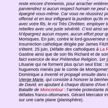
reste encore d’ennemis, pour arracher entièreme
parviendrez si aucun respect humain ne peut v
épargné vous-même. Car vous ne réussirez poin
offensé et en leur infligeant la punition qu’ils m
avec votre fils, le roi Très Chrétien, employer 
rebelles avec une juste sévérité. C’est ainsi seu
N’épargnez aucun moyen, aucun effort pour qu
Morisques. En juin, contre le lord-gouverneur d'
Insurrection catholique dirigée par James FitzM
s'éteint. 25 juin,
Défaite des catholiques à
La R
Gastine ainsi que de son fils Richard et de 
faict exercice de leur Prétendue Religion
. 1er j
Lituanie qui ne forment plus qu'un seul Etat : l
huguenots menés par le comte de Montgomery
Dominique a
inventé et propagé ensuite dans 
Vierge Marie
, qui consiste à honorer la bien
de David, en ajoutant à chaque dizaine d'Ave l
Bataille de
Moncontour
: l’armée protestante d
défaites franco-ottomanes. Gérard Mercator inv
sur une carte plane (planisphère).