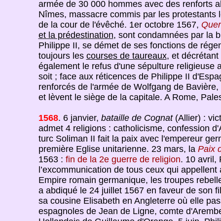
armée de 30 000 hommes avec des renforts all
Nîmes, massacre commis par les protestants lor
de la cour de l'évêché. 1er octobre 1567,
Quere
et la prédestination
, sont condamnées par la b
Philippe II, se démet de ses fonctions de rége
toujours les
courses de taureaux
, et décrétant
également le refus d'une sépulture religieuse a
soit ; face aux réticences de Philippe II d'Es
renforcés de l'armée de Wolfgang de Bavière, s
et lèvent le siège de la capitale. A Rome, Pal
1568
. 6 janvier,
bataille de Cognat
(Allier) : vi
admet 4 religions : catholicisme, confession d
turc Soliman II fait la paix avec l'empereur g
première Eglise unitarienne. 23 mars, la
Paix 
1563 :
fin de la 2e guerre de religion
. 10 avril
l’excommunication de tous ceux qui appellent au
Empire romain germanique, les troupes rebelle
a abdiqué le 24 juillet 1567 en faveur de son fi
sa cousine Elisabeth en Angleterre où elle pa
espagnoles de Jean de Ligne, comte d'Arembe