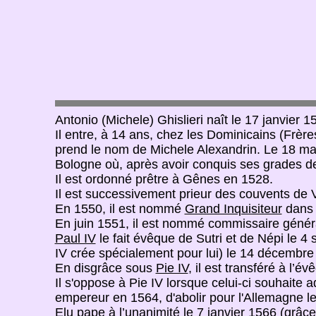
Antonio (Michele) Ghislieri naît le 17 janvier
Il entre, à 14 ans, chez les Dominicains (Frèr
prend le nom de Michele Alexandrin. Le 18 mai
Bologne où, après avoir conquis ses grades de 
Il est ordonné prêtre à Gênes en 1528.
Il est successivement prieur des couvents de 
En 1550, il est nommé
Grand Inquisiteur
dans 
En juin 1551, il est nommé commissaire génér
Paul IV
le fait évêque de Sutri et de Népi le 4
IV crée spécialement pour lui) le 14 décembre
En disgrâce sous
Pie IV
, il est transféré à l
Il s'oppose à Pie IV lorsque celui-ci souhaite 
empereur en 1564, d'abolir pour l'Allemagne l
Elu pape à l’unanimité le 7 janvier 1566 (grâce