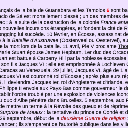
français de la baie de Guanabara et les Tamoios
6
sont bat
ácio de Sá est mortellement blessé ; un des membres de 
 ; à la suite de la destruction de la colonie
France anta
nouvelles incursions étrangères, et fondent la cité de Rio
ngqing lui succède. 10 février, en Écosse, assassinat de
e à la
Bataille d'Austruwee
(Oosterweel ou Oestervel), au
e la mort lors de la bataille. 11 avril, Pie V proclame
Tho
 Marie Stuart épouse James Hepburn, 1er duc des Orcades,
rt est battue à Carberry Hill par la noblesse écossaise ré
son fils Jacques VI ; elle est emprisonnée à Lochleven 
 Caracas au Venezuela. 29 juillet, Jacques VI, âgé de 1 
Jacques VI est couronné roi d'Ecosse ; après plusieurs rég
, il deviendra Jacques Ier, roi d'Angleterre et d'Irlande, 
 Philippe II envoie aux Pays-Bas comme gouverneur le du
ablir l’ordre troublé par une explosion de violences ico
e du duc d’Albe pénètre dans Bruxelles. 5 septembre, aux 
de mettre un terme à la Révolte des gueux et de réprimer
Surprise de Meaux
: la tentative du prince de Condé et d
29 septembre, début de la
deuxième Guerre de religion
:
vancer ; ils s'emparent de l'autorité publique dans les vill