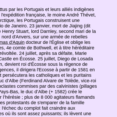
tus par les Portugais et leurs alliés indigènes
l'expédition française, le moine André Thévet,
rctique
, les Portugais construisent une
 de Janeiro. 23 janvier, mort de Jiajing (dit
 Henry Stuart, lord Darnley, second mari de la
 nord d'Anvers, sur une armée de rebelles
mas d'Aquin
docteur de l'Église et oblige les
 4e comte de Bothwell, et à titre héréditaire
voltée. 24 juillet, après sa défaite, Marie
Castle en Écosse. 25 juillet, Diego de Losada
an, devient roi d'Écosse sous la régence de
ences, il dirigera l'Ecosse à partir de 1581 en
et persécutera les catholiques et les puritains
c d’Albe (Ferdinand Alvare de Tolède, vice-roi
noclastes commises par des calvinistes (pillages
Pays-Bas, le duc d’Albe (+ 1582) crée le
 l’hérésie ; plus de 8 000 agitateurs flamands
es protestants de s'emparer de la famille
 l'échec du complot fait craindre aux
es où ils sont assez puissants; ils lèvent une