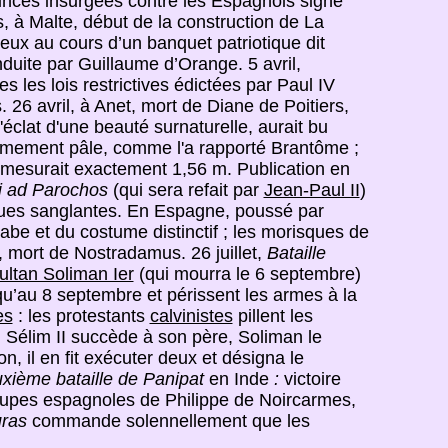
inces insurgées contre les Espagnols signé
 à Malte, début de la construction de La
ueux au cours d’un banquet patriotique dit
duite par Guillaume d’Orange. 5 avril,
 les lois restrictives édictées par Paul IV
 26 avril, à Anet, mort de Diane de Poitiers,
l'éclat d'une beauté surnaturelle, aurait bu
trêmement pâle, comme l'a rapporté Brantôme ;
le mesurait exactement 1,56 m. Publication en
ni ad Parochos
(qui sera refait par
Jean-Paul II
)
taques sanglantes. En Espagne, poussé par
arabe et du costume distinctif ; les morisques de
, mort de Nostradamus. 26 juillet,
Bataille
ultan Soliman Ier
(qui mourra le 6 septembre)
qu’au 8 septembre et périssent les armes à la
es
: les protestants
calvinistes
pillent les
, Sélim II succède à son père, Soliman le
on, il en fit exécuter deux et désigna le
xième bataille de Panipat
en Inde
:
victoire
roupes espagnoles de Philippe de Noircarmes,
uras
commande solennellement que les