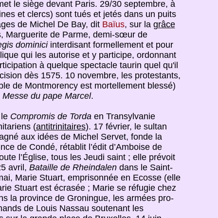
et le siège devant Paris. 29/30 septembre, à
es et clercs) sont tués et jetés dans un puits
ages de Michel De Bay, dit
Baïus
, sur la
grâce
s, Marguerite de Parme, demi-sœur de
gis dominici
interdisant formellement et pour
que qui les autorise et y participe, ordonnant
icipation à quelque spectacle taurin quel qu'il
cision dès 1575. 10 novembre, les protestants,
ble de Montmorency est mortellement blessé)
a
Messe du pape Marcel
.
 le
Compromis de Torda
en Transylvanie
itariens (
antitrinitaires
). 17 février, le sultan
gagné aux idées de Michel Servet, fonde la
ince de Condé, rétablit l’édit d’Amboise de
ute l’Église, tous les Jeudi saint ; elle prévoit
5 avril,
Bataille de Rheindalen
dans le Saint-
mai, Marie Stuart, emprisonnée en Ecosse (elle
rie Stuart est écrasée ; Marie se réfugie chez
s la province de Groningue, les armées pro-
mands de Louis Nassau soutenant les