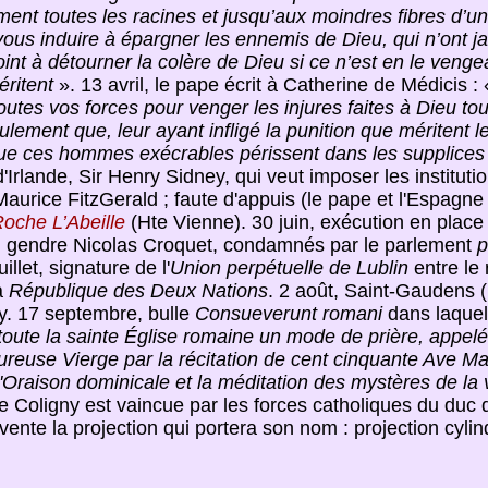
nt toutes les racines et jusqu’aux moindres fibres d’un ma
ous induire à épargner les ennemis de Dieu, qui n’ont j
t à détourner la colère de Dieu si ce n’est en le vengea
éritent
». 13 avril, le pape écrit à Catherine de Médicis : 
toutes vos forces pour venger les injures faites à Dieu tout
lement que, leur ayant infligé la punition que méritent leur
e ces hommes exécrables périssent dans les supplices q
Irlande, Sir Henry Sidney, qui veut imposer les institutio
aurice FitzGerald ; faute d'appuis (le pape et l'Espagne s
oche L’Abeille
(Hte Vienne). 30 juin, exécution en plac
son gendre Nicolas Croquet, condamnés par le parlement
p
uillet, signature de l'
Union perpétuelle de Lublin
entre le
a
République des Deux Nations
. 2 août, Saint-Gaudens (
. 17 septembre, bulle
Consueverunt romani
dans laquell
toute la sainte Église romaine un mode de prière, appel
heureuse Vierge par la récitation de cent cinquante Av
'Oraison dominicale et la méditation des mystères de la 
e Coligny est vaincue par les forces catholiques du duc d’
ente la projection qui portera son nom : projection cylin