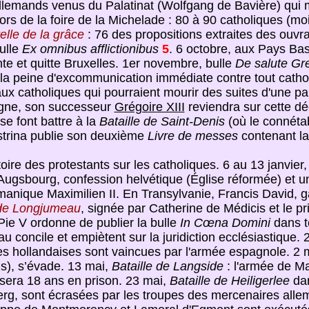
emands venus du Palatinat (Wolfgang de Bavière) qui m
s de la foire de la Michelade : 80 à 90 catholiques (moin
lle de la grâce
: 76 des propositions extraites des ouvr
ulle
Ex omnibus afflictionibus
5
. 6 octobre, aux Pays Ba
nte et quitte Bruxelles. 1er novembre, bulle
De salute Gre
 la peine d'excommunication immédiate contre tout catholi
ux catholiques qui pourraient mourir des suites d'une part
pagne, son successeur
Grégoire XIII
reviendra sur cette dé
e font battre à la
Bataille de Saint-Denis
(où le connéta
estrina publie son deuxième
Livre de messes
contenant l
ctoire des protestants sur les catholiques. 6 au 13 janvier,
'Augsbourg, confession helvétique (Église réformée) et un
ermanique Maximilien II. En Transylvanie, Francis David, 
de Longjumeau
, signée par Catherine de Médicis et le pr
, Pie V ordonne de publier la bulle
In Cœna Domini
dans to
 concile et empiètent sur la juridiction ecclésiastique. 2
s hollandaises sont vaincues par l'armée espagnole. 2 
ls), s’évade. 13 mai,
Bataille de Langside
: l'armée de Ma
ssera 18 ans en prison. 23 mai,
Bataille de Heiligerlee
dan
rg, sont écrasées par les troupes des mercenaires alle