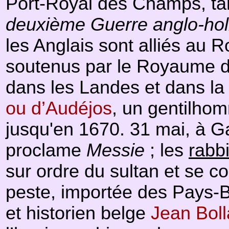
Port-Royal des Champs, ta
deuxième Guerre anglo-hol
les Anglais sont alliés au
soutenus par le Royaume d'
dans les Landes et dans l
ou d’Audéjos
, un gentilho
jusqu'en 1670. 31 mai, à 
proclame
Messie
; les
rabb
sur ordre du sultan et se con
peste, importée des Pays-Ba
et historien belge
Jean Bol