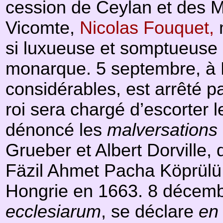
cession de Ceylan et des M
Vicomte,
Nicolas Fouquet,
m
si luxueuse et somptueuse ré
monarque. 5 septembre, à N
considérables, est arrêté p
roi sera chargé d’escorter 
dénoncé les
malversations
Grueber et Albert Dorville, 
Fäzil Ahmet Pacha Köprülü s
Hongrie en 1663. 8 décembr
ecclesiarum
, se déclare
en