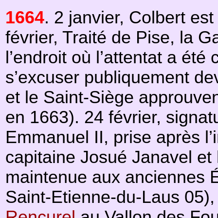
1664
. 2 janvier, Colbert e
février, Traité de Pise, la
l’endroit où l’attentat a ét
s’excuser publiquement deva
et le Saint-Siège approuven
en 1663). 24 février, signat
Emmanuel II, prise après l
capitaine Josué Janavel et l
maintenue aux anciennes Ég
Saint-Etienne-du-Laus 05), 
Rencurel
au Vallon des Fou