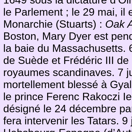
1649 sous la dictature d’Ol
le Parlement ; le 29 mai, il
Monarchie (Stuarts) :
Oak 
Boston, Mary Dyer est pend
la baie du Massachusetts. 6
de Suède et Frédéric III de
royaumes scandinaves. 7 ju
mortellement blessé à Gyalu
le prince Ferenc Rakoczi I
désigné le 24 décembre par 
fera intervenir les Tatars.