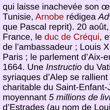
qui laisse inachevée son œ
Tunisie,
Arnobe
rédigea
Ad
que Pascal reprit). 20 août
France, le
duc de Créqui
, 
de l’ambassadeur ; Louis X
Paris ; le parlement d’Aix
1664. Une
Instructio
du Vat
syriaques d’Alep se rallien
charitable du Saint-Enfant
moyennant
5 millions de l
d’Estrades (au nom de Lou