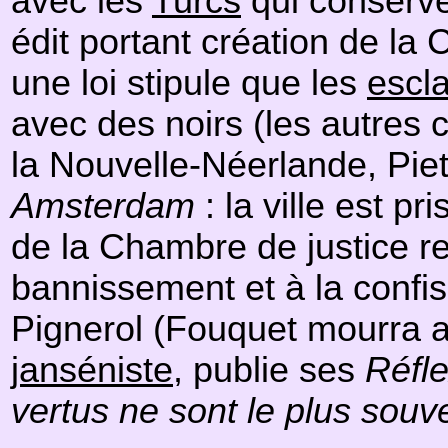
avec les
Turcs
qui conserve
édit portant création de l
une loi stipule que les
escl
avec des noirs (les autres 
la Nouvelle-Néerlande, Piet
Amsterdam
: la ville est pr
de la Chambre de justice r
bannissement et à la confis
Pignerol (Fouquet mourra 
janséniste
, publie ses
Réfl
vertus ne sont le plus sou