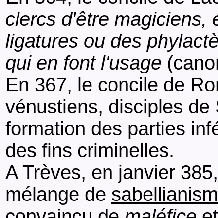
clercs d'être magiciens,
ligatures ou des phylact
qui en font l'usage
(canon
En 367, le concile de R
vénustiens, disciples de
formation des parties in
des fins criminelles.
A Trèves, en janvier 385
mélange de
sabellianis
convaincu de
maléfice
et