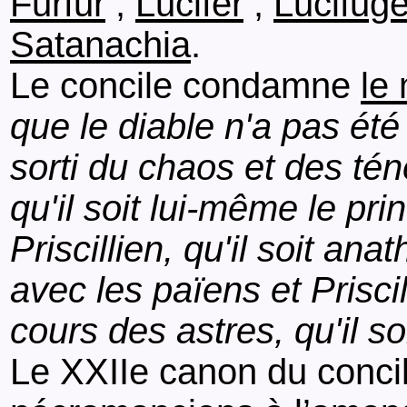
Furfur
;
Lucifer
;
Lucifug
Satanachia
.
Le concile condamne
le
que le diable n'a pas été
sorti du chaos et des tén
qu'il soit lui-même le pr
Priscillien, qu'il soit an
avec les païens et Prisci
cours des astres, qu'il s
Le XXIIe canon du conci