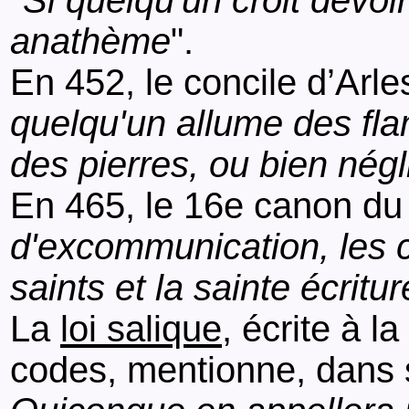
"
Si quelqu'un croit devoir 
anathème
".
En 452, le concile d’Arl
quelqu'un allume des fla
des pierres, ou bien négl
En 465, le 16e canon du
d'excommunication, les cl
saints et la sainte écritur
La
loi salique
, écrite à l
codes, mentionne, dans 