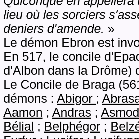
Quiconque en appellera u
lieu où les sorciers s'a
deniers d'amende.
»
Le démon Ebron est invo
En 517, le concile d'Ep
d'Albon dans la Drôme) d
Le Concile de Braga (56
démons :
Abigor
;
Abras
Aamon
;
Andras
;
Asmod
Bélial
;
Belphégor
;
Belz