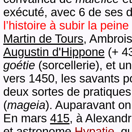
exécuté, avec 6 de ses d
l’histoire à subir la pein
Martin de Tours
, Ambrois
Augustin d'Hippone
(+ 4
goétie
(sorcellerie), et 
vers 1450, les savants po
deux sortes de pratiques
(
mageia
). Auparavant on
En mars
415
, à Alexandr
et astronome
Hypatie,
qu