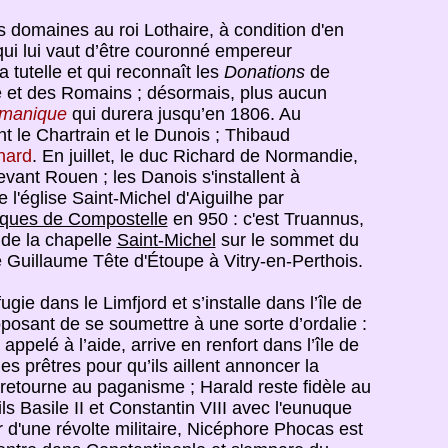
s domaines au roi Lothaire, à condition d'en
 qui lui vaut d’être couronné empereur
a tutelle et qui reconnaît les
Donations
de
pe et des Romains ; désormais, plus aucun
rmanique
qui durera jusqu’en 1806. Au
nt le Chartrain et le Dunois ; Thibaud
nard
. En juillet, le duc Richard de Normandie,
evant Rouen ; les Danois s'installent à
e l'église Saint-Michel d'Aiguilhe par
ques de Compostelle
en 950 : c'est Truannus,
 de la chapelle
Saint-Michel
sur le sommet du
ne Guillaume Tête d'Étoupe à Vitry-en-Perthois.
gie dans le Limfjord et s’installe dans l’île de
posant de se soumettre à une sorte d’ordalie :
ppelé à l’aide, arrive en renfort dans l’île de
des prêtres pour qu’ils aillent annoncer la
t retourne au paganisme ; Harald reste fidèle au
s Basile II et Constantin VIII avec l'eunuque
ur d'une révolte militaire, Nicéphore Phocas est