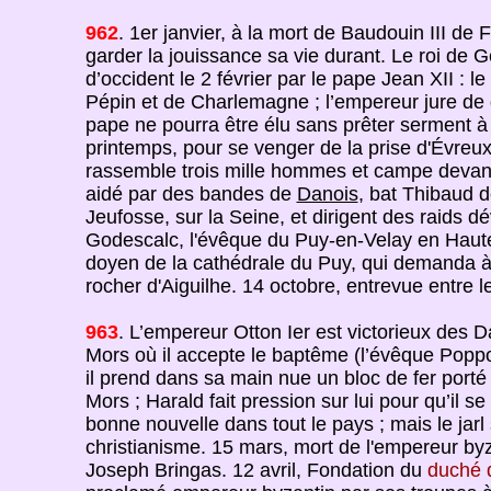
962
. 1er janvier, à la mort de Baudouin III de
garder la jouissance sa vie durant. Le roi de Ge
d’occident le 2 février par le pape Jean XII : l
Pépin et de Charlemagne ; l’empereur jure de 
pape ne pourra être élu sans prêter serment à 
printemps, pour se venger de la prise d'Évreux
rassemble trois mille hommes et campe devant
aidé par des bandes de
Danois
, bat Thibaud d
Jeufosse, sur la Seine, et dirigent des raids dé
Godescalc, l'évêque du Puy-en-Velay en Haute
doyen de la cathédrale du Puy, qui demanda à 
rocher d'Aiguilhe. 14 octobre, entrevue entre l
963
. L’empereur Otton Ier est victorieux des Da
Mors où il accepte le baptême (l’évêque Poppo
il prend dans sa main nue un bloc de fer porté a
Mors ; Harald fait pression sur lui pour qu’il se
bonne nouvelle dans tout le pays ; mais le jarl
christianisme. 15 mars, mort de l'empereur byz
Joseph Bringas. 12 avril, Fondation du
duché 