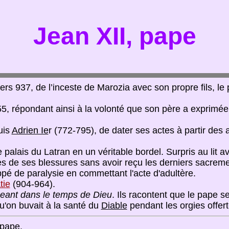
Jean XII, pape
s 937, de l’inceste de Marozia avec son propre fils, le 
55, répondant ainsi à la volonté que son père a exprimée 
uis
Adrien Ie
r (772-795), de dater ses actes à partir de
 palais du Latran en un véritable bordel. Surpris au lit 
es de ses blessures sans avoir reçu les derniers sacremen
appé de paralysie en commettant l'acte d'adultère.
tie
(904-964).
eant dans le temps de Dieu
. Ils racontent que le pape se
qu'on buvait à la santé du
Diable
pendant les orgies offert
 pape.