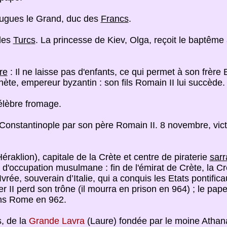
Hugues le Grand, duc des
Francs
.
es
Turcs
. La princesse de Kiev, Olga, reçoit le baptême
re
: Il ne laisse pas d'enfants, ce qui permet à son frère
te, empereur byzantin : son fils Romain II lui succède.
élèbre fromage.
de Constantinople par son père Romain II. 8 novembre, vi
raklion), capitale de la Crète et centre de piraterie
sarr
'occupation musulmane : fin de l'émirat de Crète, la Cr
vrée, souverain d’Italie, qui a conquis les Etats pontif
ger II perd son trône (il mourra en prison en 964) ; le pap
ans Rome en 962.
s, de la
Grande Lavra
(Laure) fondée par le moine Athan