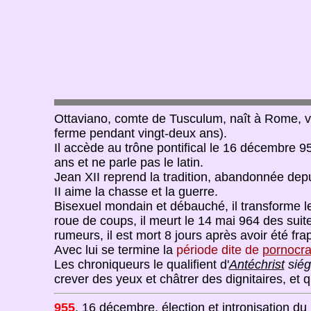
Ottaviano, comte de Tusculum, naît à Rome, ver
ferme pendant vingt-deux ans).
Il accède au trône pontifical le 16 décembre 9
ans et ne parle pas le latin.
Jean XII reprend la tradition, abandonnée dep
II aime la chasse et la guerre.
Bisexuel mondain et débauché, il transforme le
roue de coups, il meurt le 14 mai 964 des suit
rumeurs, il est mort 8 jours après avoir été fr
Avec lui se termine la
période dite de
pornocra
Les chroniqueurs le qualifient d'
Antéchrist
siég
crever des yeux et châtrer des dignitaires, et 
955
. 16 décembre, élection et intronisation du