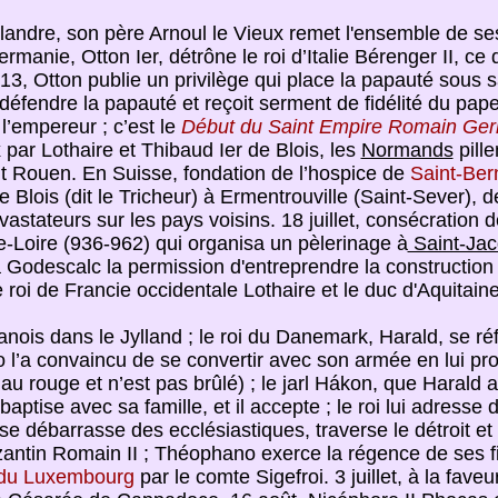
 Flandre, son père Arnoul le Vieux remet l'ensemble de se
rmanie, Otton Ier, détrône le roi d’Italie Bérenger II, ce
e 13, Otton publie un privilège qui place la papauté sous s
défendre la papauté et reçoit serment de fidélité du pa
l’empereur ; c’est le
Début du Saint Empire Romain Ge
 par Lothaire et Thibaud Ier de Blois, les
Normands
pille
 Rouen. En Suisse, fondation de l’hospice de
Saint-Ber
e Blois (dit le Tricheur) à Ermentrouville (Saint-Sever), d
vastateurs sur les pays voisins. 18 juillet, consécration d
-Loire (936-962) qui organisa un pèlerinage à
Saint-Jac
Godescalc la permission d'entreprendre la construction
e roi de Francie occidentale Lothaire et le duc d'Aquitai
nois dans le Jylland ; le roi du Danemark, Harald, se réfu
 l’a convaincu de se convertir avec son armée en lui pro
u rouge et n’est pas brûlé) ; le jarl Hákon, que Harald a a
 baptise avec sa famille, et il accepte ; le roi lui adresse 
 se débarrasse des ecclésiastiques, traverse le détroit e
antin Romain II ; Théophano exerce la régence de ses fil
du Luxembourg
par le comte Sigefroi. 3 juillet, à la fave