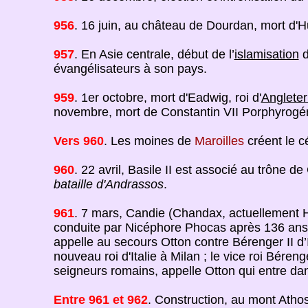
956
. 16 juin, au château de Dourdan, mort d'
957
. En Asie centrale, début de l’
islamisation
d
évangélisateurs à son pays.
959
. 1er octobre, mort d'Eadwig, roi d'
Angleter
novembre, mort de Constantin VII Porphyrogénè
Vers 960
. Les moines de
Maroilles
créent le c
960
. 22 avril, Basile II est associé au trône 
bataille d'Andrassos
.
961
. 7 mars, Candie (Chandax, actuellement Hé
conduite par Nicéphore Phocas après 136 ans d
appelle au secours Otton contre Bérenger II d’I
nouveau roi d'Italie à Milan ; le vice roi Béren
seigneurs romains, appelle Otton qui entre d
Entre 961 et 962
. Construction, au mont Atho