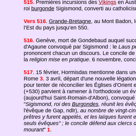
515
. Premières incursions des
Vikings
en Austr
roi
burgonde
Sigismond, converti au catholici
Vers 516
.
Grande-Bretagne
, au Mont Badon, 
l’Est du pays jusqu’en 550.
516
. Genève, mort de Gondebaud auquel succ
d'Agaune convoqué par Sigismond : le
Laus p
prononcent chacun un discours. Le concile de
la
religion mise en pratique
. 6 novembre, conc
517
. 15 février, Hormisdas mentionne dans une
Rome
3
. 3 avril, départ d'une nouvelle léga
pour tenter de réconcilier les Églises d'Orien
(+530) parvient à ramener à l'orthodoxie un év
(aujourd'hui Saint-Romain-d'Albon), convoqué p
"
Sigismond, roi des
Burgondes
, réunit les év
l'évêque de Gap, ndlr),
au nombre de vingt-cinq
prêtres y furent appelés, et les laïques furent 
seuls évêques" ; le concile défend aux clercs d
mourant
"
1
.