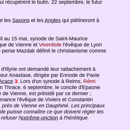
i récupèrent le butin. 22 septembre, le futur
nt les
Saxons
et les
Angles
qui piétineront à
vril au 15 mai, synode de Saint-Maurice
que de Vienne et
Viventiole
l'évêque de Lyon
 perse Mazdak définit le christianisme comme
d'Illyrie ont demandé leur rattachement à
ereur Anastase, dirigée par Ennode de Pavie
Acace
3
. Lors d'un synode à Reims,
Rémi
n Thrace. 6 septembre, le concile d'Epaone
 de Vienne, est présidé par ce dernier ;
enance l'évêque de Viviers et Constantin
n, près de Vienne en Dauphiné. Les principaux
uple puisse connaître ce que doivent régler les
refuser l'
extrême-onction
à l'hérétique