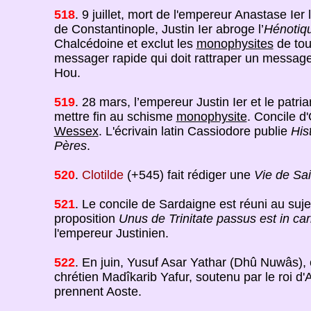
518
. 9 juillet, mort de l'empereur Anastase Ier 
de Constantinople, Justin Ier abroge l’
Hénotiq
Chalcédoine et exclut les
monophysites
de tou
messager rapide qui doit rattraper un messager
Hou.
519
. 28 mars, l’empereur Justin Ier et le patr
mettre fin au schisme
monophysite
. Concile d
Wessex
. L'écrivain latin Cassiodore publie
His
Pères
.
520
.
Clotilde
(+545) fait rédiger une
Vie de Sa
521
. Le concile de Sardaigne est réuni au suj
proposition
Unus de Trinitate passus est in ca
l'empereur Justinien.
522
. En juin, Yusuf Asar Yathar (Dhû Nuwâs),
chrétien Madîkarib Yafur, soutenu par le roi d
prennent Aoste.