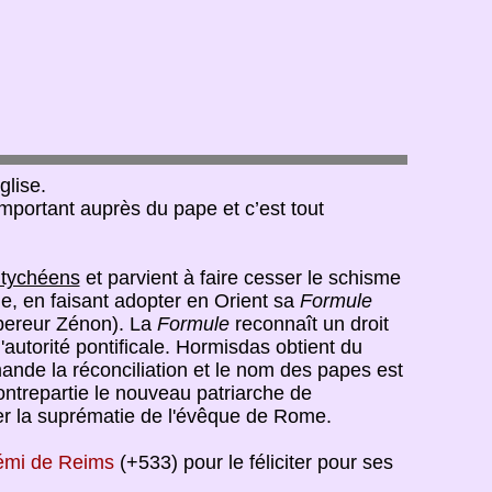
glise.
 important auprès du pape et c’est tout
tychéens
et parvient à faire cesser le schisme
le, en faisant adopter en Orient sa
Formule
pereur Zénon). La
Formule
reconnaît un droit
'autorité pontificale. Hormisdas obtient du
nde la réconciliation et le nom des papes est
ontrepartie le nouveau patriarche de
mer la suprématie de l'évêque de Rome.
émi de Reims
(+533) pour le féliciter pour ses