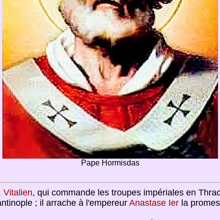
Pape Hormisdas
.
Vitalien
, qui commande les troupes impériales en Thra
tinople ; il arrache à l'empereur
Anastase Ier
la promess