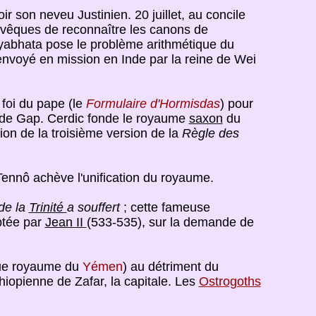
r son neveu Justinien. 20 juillet, au concile
 évêques de reconnaître les canons de
 Âryabhata pose le problème arithmétique du
nvoyé en mission en Inde par la reine de Wei
 foi du pape (le
Formulaire d'Hormisdas
) pour
e de Gap. Cerdic fonde le royaume
saxon
du
ion de la troisième version de la
Règle des
ennô achève l'unification du royaume.
de la
Trinité
a souffert
; cette fameuse
ptée par
Jean II
(533-535), sur la demande de
que royaume du
Yémen
) au détriment du
hiopienne de Zafar, la capitale. Les
Ostrogoths