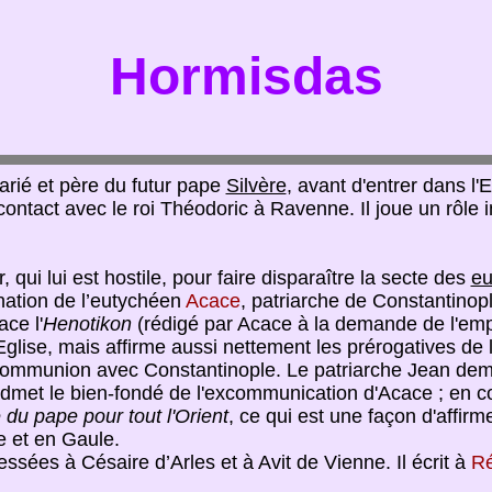
Hormisdas
rié et père du futur pape
Silvère
, avant d'entrer dans l'E
i, contact avec le roi Théodoric à Ravenne. Il joue un rôle
, qui lui est hostile, pour faire disparaître la secte des
eu
nation de l’eutychéen
Acace
, patriarche de Constantinop
ace l'
Henotikon
(rédigé par Acace à la demande de l'em
Eglise, mais affirme aussi nettement les prérogatives de l
 communion avec Constantinople. Le patriarche Jean dema
admet le bien-fondé de l'excommunication d'Acace ; en c
e du pape pour tout l'Orient
, ce qui est une façon d'affir
e et en Gaule.
essées à Césaire d’Arles et à Avit de Vienne. Il écrit à
R