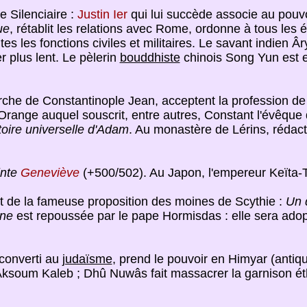
le Silenciaire :
Justin Ier
qui lui succède associe au pouvoi
ue
, rétablit les relations avec Rome, ordonne à tous les
tes les fonctions civiles et militaires. Le savant indien
 plus lent. Le pèlerin
bouddhiste
chinois Song Yun est e
iarche de Constantinople Jean, acceptent la profession de
'Orange auquel souscrit, entre autres, Constant l'évêqu
toire universelle d'Adam
. Au monastère de Lérins, rédact
inte
Geneviève
(+500/502). Au Japon, l'empereur Keïta-T
et de la fameuse proposition des moines de Scythie :
Un 
rne
est repoussée par le pape Hormisdas : elle sera ado
 converti au
judaïsme
, prend le pouvoir en Himyar (anti
'Aksoum Kaleb ; Dhû Nuwâs fait massacrer la garnison ét