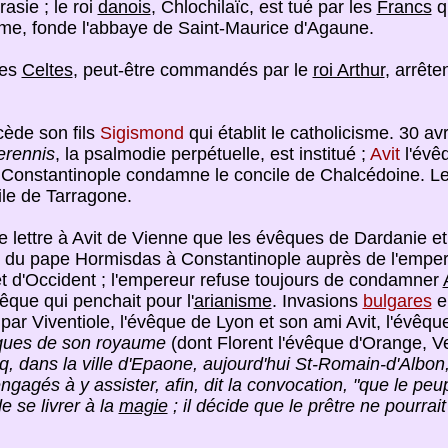
asie ; le roi
danois
, Chlochilaïc, est tué par les
Francs
qu
sme, fonde l'abbaye de Saint-Maurice d'Agaune.
les
Celtes
, peut-être commandés par le
roi Arthur
, arrête
ède son fils
Sigismond
qui établit le catholicisme. 30 a
erennis
, la psalmodie perpétuelle, est institué ;
Avit
l'évê
 Constantinople condamne le concile de Chalcédoine. Le
ile de Tarragone.
 lettre à Avit de Vienne que les évêques de Dardanie et 
tion du pape Hormisdas à Constantinople auprès de l'emp
t et d'Occident ; l'empereur refuse toujours de condamner
êque qui penchait pour l'
arianisme
. Invasions
bulgares
e
ar Viventiole, l'évêque de Lyon et son ami Avit, l'évêque
êques de son royaume
(dont Florent l'évêque d'Orange, V
, dans la ville d'Epaone, aujourd'hui St-Romain-d'Albo
engagés à y assister, afin, dit la convocation, "que le pe
e se livrer à la
magie
; il décide que le prêtre ne pourrait 