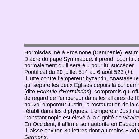
Hormisdas, né à Frosinone (Campanie), est ma
Diacre du pape
Symmaque
, il prend, pour lu
normalement qu’il sera élu pour lui succéder.
Pontificat du 20 juillet 514 au 6 août 523 (+).
Il lutte contre l’empereur byzantin, Anastase Ier
qui sépare les deux Eglises depuis la condam
(dite
Formule d'Hormisdas
), compromis qui eff
de regard de l'empereur dans les affaires de l'
nouvel empereur Justin, la restauration de la
rétabli dans les diptyques. L'empereur Justin 
Constantinople est élevé à la dignité de
vicair
En Occident, il affirme son autorité en Espagn
Il laisse environ 80 lettres dont au moins 8 adr
Sermons
.