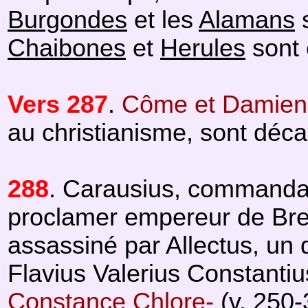
Burgondes
et les
Alamans
s
Chaibones
et
Herules
sont 
Vers 287
.
Côme et Damien
au christianisme, sont déca
288
. Carausius, commanda
proclamer empereur de Bret
assassiné par Allectus, un d
Flavius Valerius Constanti
Constance Chlore-
(v. 250-