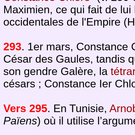
Maximien, ce qui fait de l
occidentales de l'Empire (Hi
293
. 1er mars, Constance C
César des Gaules, tandis qu
son gendre Galère, la
tétra
césars ; Constance Ier Chl
Vers 295
. En Tunisie,
Arno
Païens
) où il utilise l’argu