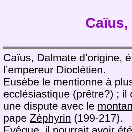
Caïus,
Caïus, Dalmate d’origine, ét
l’empereur Dioclétien.
Eusèbe le mentionne à plu
ecclésiastique (prêtre?) ; il d
une dispute avec le
montan
pape
Zéphyrin
(199-217).
Evêque, il pourrait avoir 