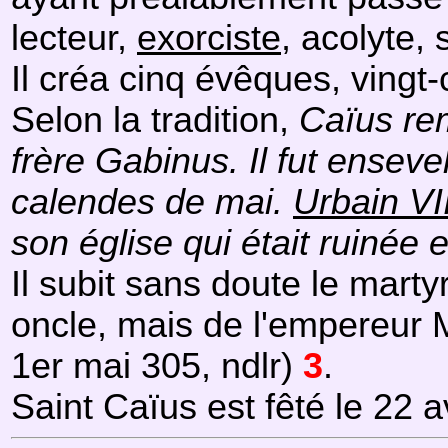
lecteur,
exorciste
, acolyte, 
Il créa cinq évêques, vingt-
Selon la tradition,
Caïus re
frère Gabinus. Il fut ensevel
calendes de mai.
Urbain VII
son église qui était ruinée e
Il subit sans doute le mart
oncle, mais de l'empereur 
1er mai 305, ndlr)
3
.
Saint Caïus est fêté le 22 av