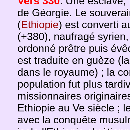
Vers 330
. Une esclave,
de Géorgie. Le souvera
(
Ethiopie
) est converti 
(+380), naufragé syrien,
ordonné prêtre puis évê
est traduite en guèze (l
dans le royaume) ; la c
population fut plus tardive
missionnaires originaire
Ethiopie au Ve siècle ; 
avec la conquête musulm