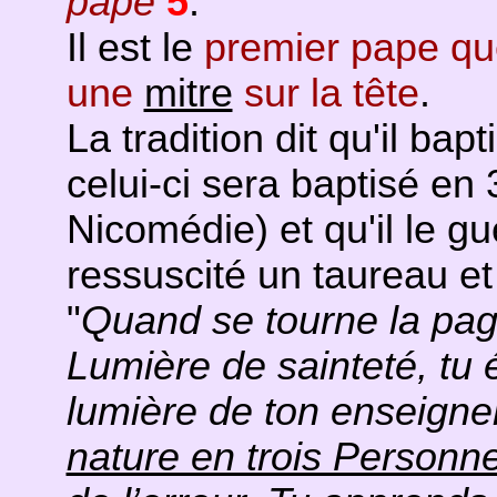
pape
5
.
Il est le
premier pape que
une
mitre
sur la tête
.
La tradition dit qu'il bap
celui-ci sera baptisé en
Nicomédie) et qu'il le gué
ressuscité un taureau e
"
Quand se tourne la pag
Lumière de sainteté, tu é
lumière de ton enseignem
nature en trois Personn