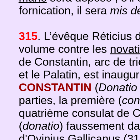
fornication, il sera
mis d
315
. L’évêque Réticius 
volume contre les
novat
de Constantin, arc de tr
et le Palatin, est inaugu
CONSTANTIN
(
Donatio 
parties, la première (
con
quatrième consulat de C
(
donatio
) faussement da
d'Ovinius Gallicanus (3