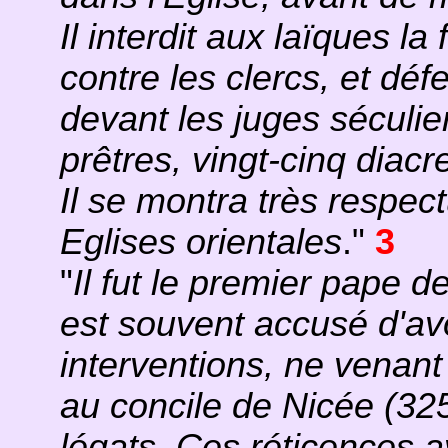
Il interdit aux laïques la
contre les clercs, et déf
devant les juges séculier
prêtres, vingt-cinq diac
Il se montra très respec
Eglises orientales
."
3
"
Il fut le premier pape de
est souvent accusé d'avo
interventions, ne venant 
au concile de Nicée (325
légats. Ces réticences a