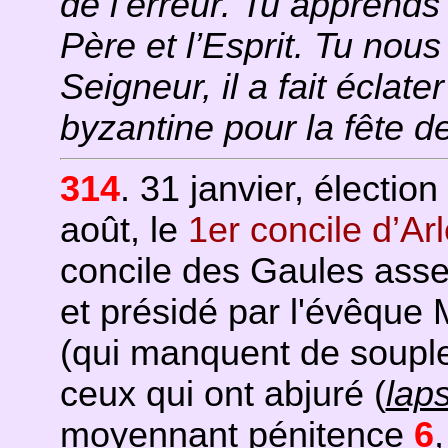
de l’erreur. Tu apprends 
Père et l’Esprit. Tu nou
Seigneur, il a fait éclater
byzantine pour la fête d
314
. 31 janvier, électi
août, le
1er concile d’Ar
concile des Gaules asse
et présidé par l'évêque 
(qui manquent de souple
ceux qui ont abjuré (
laps
moyennant pénitence
6