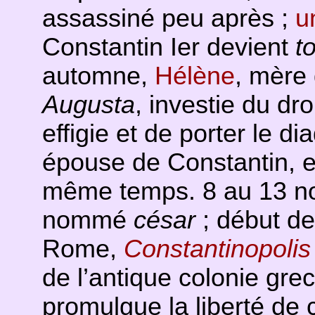
assassiné peu après ;
u
Constantin Ier devient
t
automne,
Hélène
, mère
Augusta
, investie du dr
effigie et de porter le d
épouse de Constantin,
même temps. 8 au 13 n
nommé
césar
; début de
Rome,
Constantinopolis
de l’antique colonie gr
promulgue la liberté de