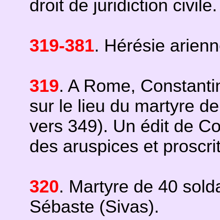
droit de juridiction civile.
319-381
. Hérésie arienn
319
. A Rome, Constantin
sur le lieu du martyre d
vers 349). Un édit de Con
des aruspices et proscri
320
. Martyre de 40 sold
Sébaste (Sivas).