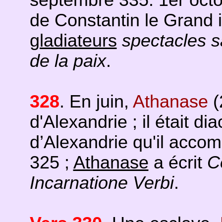
septembre 335. 1er octob
de Constantin le Grand 
gladiateurs
spectacles s
de la paix
.
328
. En juin,
Athanase
(
d'Alexandrie ; il était d
d’Alexandrie qu'il acco
325 ;
Athanase
a écrit
C
Incarnatione Verbi
.