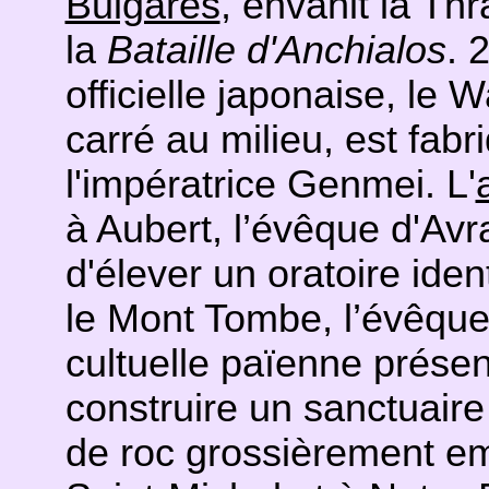
Bulgares
, envahit la Th
la
Bataille d'Anchialos
. 
officielle japonaise, le
carré au milieu, est fabr
l'impératrice Genmei. L'
à Aubert, l’évêque d'Av
d'élever un oratoire ide
le Mont Tombe, l’évêque 
cultuelle païenne présen
construire un sanctuair
de roc grossièrement em