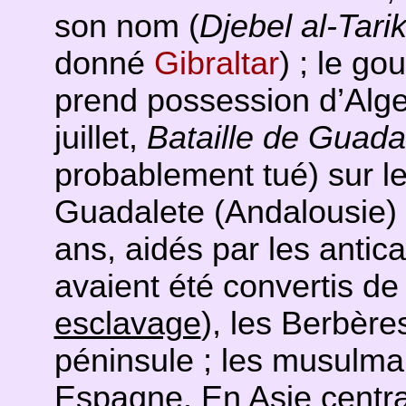
son nom (
Djebel al-Tari
donné
Gibraltar
) ; le g
prend possession d’Alge
juillet,
Bataille de Guada
probablement tué) sur le 
Guadalete (Andalousie) 
ans, aidés par les antic
avaient été convertis de 
esclavage
), les Berbère
péninsule ; les musulman
Espagne. En Asie centra