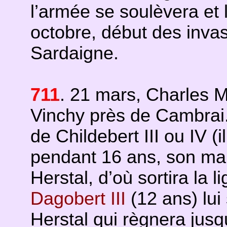
l’armée se soulèvera et 
octobre, début des inv
Sardaigne.
711
. 21 mars, Charles M
Vinchy près de Cambrai. 
de Childebert III ou IV (i
pendant 16 ans, son mai
Herstal, d’où sortira la l
Dagobert III
(12 ans) lui
Herstal qui règnera jusq