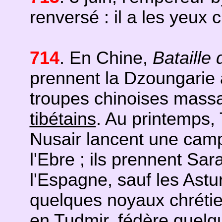
renversé : il a les yeux 
714
. En Chine,
Bataille
prennent la Dzoungarie
troupes chinoises massa
tibétains
. Au printemps, 
Nusair lancent une camp
l'Ebre ; ils prennent Sa
l'Espagne, sauf les Astu
quelques noyaux chrétie
en Tudmir, fédère quel