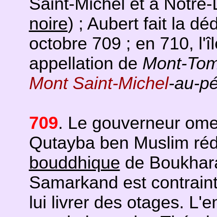
Saint-Michel et à Notr
noire
) ; Aubert fait la dé
octobre 709 ; en 710, l'
appellation de
Mont-To
Mont Saint-Michel
-au-pé
709
. Le gouverneur om
Qutayba ben Muslim rédu
bouddhique
de Boukhara
Samarkand est contraint 
lui livrer des otages. L'