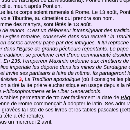
sud de l'archipel de La Maddalena). Pontien meurt d'épu
cilié, meurt après Pontien.
que leurs corps soient ramenés à Rome. Le 13 août, Pon
 voie Tiburtine, au cimetière qui prendra son nom.
omme des martyrs, sont fêtés le 13 août.
de renom. C’est un défenseur intransigeant des traditions
 l’Eglise romaine, conservés dans son recueil : la Tradi
n escroc devenu pape par des intrigues. Il lui reproche s
rer dans l’Eglise de grands pécheurs repentants. Le pape
aie tradition, se proclame chef d’une communauté disside
t. En 235, l’empereur Maximin ordonne aux chrétiens de 
olice impériale les déporte dans les mines de Sardaigne et
et invite ses partisans à faire de même. Ils partageront
hérésies
3
,
La Tradition apostolique
(où il consigne les p
on a tiré la IIe prière eucharistique en usage depuis la 
es
Philosophoumena
et le
Liber Generationis
.
es tables permettant de trouver facilement la date de
Pâq
nne de Rome commençait à adopter le latin. Ses admirateu
gravées la liste de ses livres et les tables pascales (cet
 tête a été refaite).
us un mercredi 2 avril.