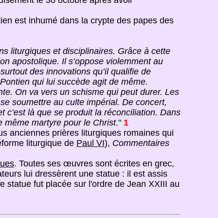
isement le 30 octobre après avoir
tien est inhumé dans la crypte des papes des
 liturgiques et disciplinaires. Grâce à cette
tion apostolique. Il s’oppose violemment au
urtout des innovations qu’il qualifie de
 Pontien qui lui succède agit de même.
nte. On va vers un schisme qui peut durer. Les
se soumettre au culte impérial. De concert,
 c’est là que se produit la réconciliation. Dans
 le même martyre pour le Christ
."
1
lus anciennes prières liturgiques romaines qui
réforme liturgique de
Paul VI
),
Commentaires
ues
. Toutes ses œuvres sont écrites en grec,
rs lui dressèrent une statue : il est assis
te statue fut placée sur l'ordre de Jean XXIII au