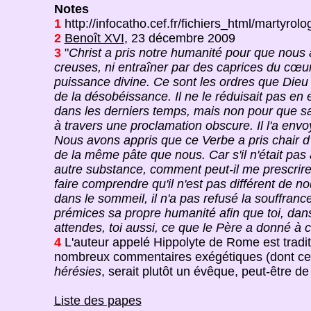
Notes
1
http://infocatho.cef.fr/fichiers_html/martyr
2
Benoît XVI
, 23 décembre 2009
3
"
Christ a pris notre humanité pour que nous a
creuses, ni entraîner par des caprices du cœu
puissance divine. Ce sont les ordres que Dieu 
de la désobéissance. Il ne le réduisait pas en e
dans les derniers temps, mais non pour que sa 
à travers une proclamation obscure. Il l'a en
Nous avons appris que ce Verbe a pris chair d'
de la même pâte que nous. Car s'il n'était pas
autre substance, comment peut-il me prescrire d
faire comprendre qu'il n'est pas différent de nou
dans le sommeil, il n'a pas refusé la souffrance
prémices sa propre humanité afin que toi, dan
attendes, toi aussi, ce que le Père a donné à
4
L'auteur appelé Hippolyte de Rome est tradit
nombreux commentaires exégétiques (dont cel
hérésies
, serait plutôt un évêque, peut-être de
Liste des papes