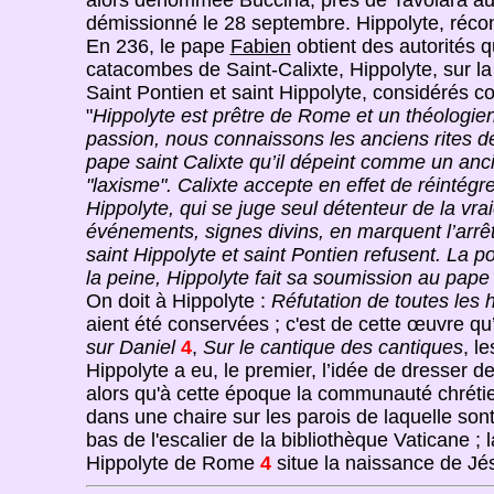
alors dénommée Buccina, près de Tavolara au 
démissionné le 28 septembre. Hippolyte, récon
En 236, le pape
Fabien
obtient des autorités 
catacombes de Saint-Calixte, Hippolyte, sur la
Saint Pontien et saint Hippolyte, considérés c
"
Hippolyte est prêtre de Rome et un théologien 
passion, nous connaissons les anciens rites de
pape saint Calixte qu’il dépeint comme un ancie
"laxisme". Calixte accepte en effet de réintég
Hippolyte, qui se juge seul détenteur de la vr
événements, signes divins, en marquent l’arrê
saint Hippolyte et saint Pontien refusent. La p
la peine, Hippolyte fait sa soumission au pape 
On doit à Hippolyte :
Réfutation de toutes les 
aient été conservées ; c'est de cette œuvre qu’
sur Daniel
4
,
Sur le cantique des cantiques
, l
Hippolyte a eu, le premier, l’idée de dresser d
alors qu'à cette époque la communauté chrétie
dans une chaire sur les parois de laquelle sont 
bas de l'escalier de la bibliothèque Vaticane ; la
Hippolyte de Rome
4
situe la naissance de Jés