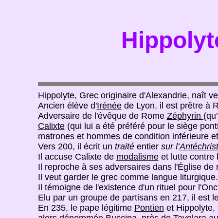
Hippolyt
Hippolyte, Grec originaire d'Alexandrie, naît v
Ancien élève d'
Irénée
de Lyon, il est prêtre à
Adversaire de l'évêque de Rome
Zéphyrin (
qu’
Calixte
(qui lui a été préféré pour le siège pon
matrones et hommes de condition inférieure et
Vers 200, il écrit un
traité
entier
sur l’
Antéchris
Il accuse Calixte de
modalisme
et lutte contre
Il reproche à ses adversaires dans l'Église de
Il veut garder le grec comme langue liturgique.
Il témoigne de l'existence d'un rituel pour l'
Onc
Elu par un groupe de partisans en 217, il est l
En 235, le pape légitime
Pontien
et Hippolyte,