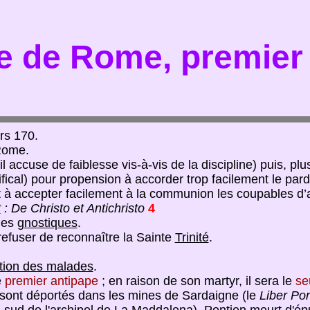
e de Rome, premier
ers 170.
 Rome.
il accuse de faiblesse vis-à-vis de la discipline) puis, p
tifical) pour propension à accorder trop facilement le pa
 à accepter facilement à la communion les coupables d’a
t
: De Christo et Antichristo
4
 les
gnostiques
.
 refuser de reconnaître la Sainte
Trinité
.
tion des malades
.
e
premier antipape
; en raison de son martyr, il sera le
se
 sont déportés dans les mines de Sardaigne (le
Liber Pont