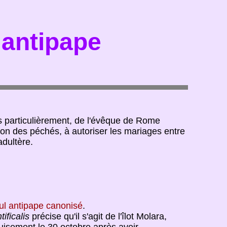
 antipape
lus particulièrement, de l'évêque de Rome
rdon des péchés, à autoriser les mariages entre
dultère.
ul antipape canonisé
.
ificalis
précise qu'il s'agit de l'îlot Molara,