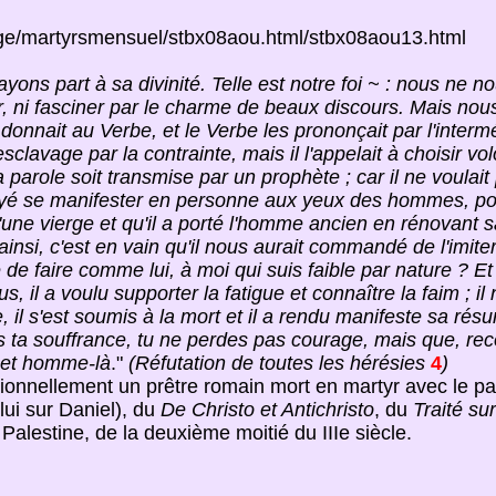
ologe/martyrsmensuel/stbx08aou.html/stbx08aou13.html
yons part à sa divinité. Telle est notre foi ~ : nous ne 
r, ni fasciner par le charme de beaux discours. Mais nou
donnait au Verbe, et le Verbe les prononçait par l'inte
sclavage par la contrainte, mais il l'appelait à choisir vo
parole soit transmise par un prophète ; car il ne voulai
voyé se manifester en personne aux yeux des hommes, pou
une vierge et qu'il a porté l'homme ancien en rénovant s
 ainsi, c'est en vain qu'il nous aurait commandé de l'imi
e faire comme lui, à moi qui suis faible par nature ? Et 
s, il a voulu supporter la fatigue et connaître la faim ; il 
, il s'est soumis à la mort et il a rendu manifeste sa résu
s ta souffrance, tu ne perdes pas courage, mais que, r
 cet homme-là
."
(Réfutation de toutes les hérésies
4
)
ionnellement un prêtre romain mort en martyr avec le pa
ui sur Daniel), du
De Christo et Antichristo
, du
Traité su
 Palestine, de la deuxième moitié du IIIe siècle.