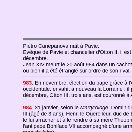
Pietro Canepanova naît à Pavie.
Evêque de Pavie et chancelier d'Otton II, il es
décembre.
Jean XIV meurt le 20 août 984 dans un cachot
ou bien il a été étranglé sur ordre de son rival.
983
. En novembre, élection du pape grâce à l’
occidentale, envahit à nouveau la Lorraine ; i
décembre, Otton III, trois ans, est couronné à 
984
. 31 janvier, selon le
Martyrologe
, Dominiq
III (âgé de 3 ans), Henri le Querelleur, duc 
le lui arracher et à le rendre à sa mère Theo
l'antipape Boniface VII accompagné d’une armé