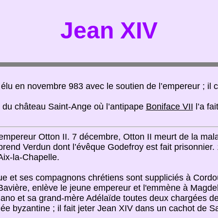
Jean XIV
t élu en novembre 983 avec le soutien de l’empereur ; il 
 du château Saint-Ange où l’antipape
Boniface VII
l’a fa
empereur Otton II. 7 décembre, Otton II meurt de la mala
l prend Verdun dont l’évêque Godefroy est fait prisonnier
Aix-la-Chapelle.
ue et ses compagnons chrétiens sont suppliciés à Cordou
de Bavière, enlève le jeune empereur et l'emmène à Magd
phano et sa grand-mère Adélaïde toutes deux chargées de
e byzantine ; il fait jeter Jean XIV dans un cachot de S