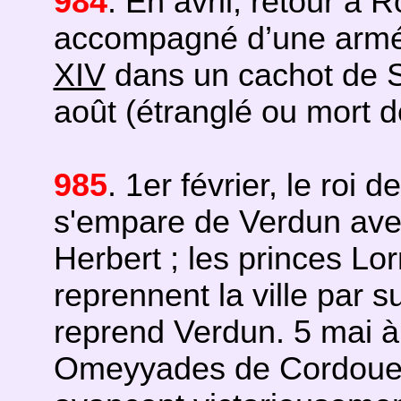
984
. En avril, retour à
accompagné d’une armée b
XIV
dans un cachot de Sa
août (étranglé ou mort d
985
. 1er février, le roi 
s'empare de Verdun ave
Herbert ; les princes Lor
reprennent la ville par s
reprend Verdun. 5 mai à 
Omeyyades de Cordoue s