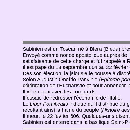
Sabinien est un Toscan né à Blera (Bieda) près 
Envoyé comme nonce apostolique auprès de l
satisfaisante de cette charge et fut rappelé à
Il est pape du 13 septembre 604 au 22 février 
Dès son élection, la jalousie le pousse à discr
Selon Augustin Onofrio Panvinio (
Epitome pon
célébration de l’
Eucharistie
et pour annoncer le
Il vit en paix avec les
Lombards
.
Il essaie de redresser l'économie de l'Italie.
Le
Liber Pontificalis
indique qu’il distribue du 
récoltant ainsi la haine du peuple (
Histoire de
Il meurt le 22 février 606. Quelques-uns disen
Sabinien est enterré dans la basilique Saint-P