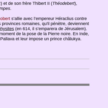
c
) et de son frère Thibert II (
Théodebert
),
tampes
.
obert
s’allie avec l’empereur Héraclius contre
es provinces romaines, qu'il pénètre, deviennent
hysites
(en 614, il s’emparera de Jérusalem).
moment de la pose de la Pierre noire. En Inde,
 Pallava et leur impose un prince châlukya.