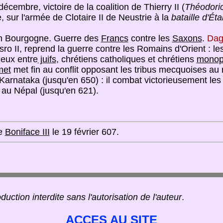
cembre, victoire de la coalition de Thierry II (
Théodori
 sur l'armée de Clotaire II de Neustrie à la
bataille d'É
 en Bourgogne. Guerre des
Francs
contre les
Saxons
.
Dag
sro II, reprend la guerre contre les Romains d'Orient : l
gieux entre
juifs
, chrétiens catholiques et chrétiens
monop
met
met fin au conflit opposant les tribus mecquoises au 
 Karnataka (jusqu'en 650) : il combat victorieusement les
au Népal (jusqu'en 621).
de
Boniface III
le 19 février 607.
duction interdite sans l'autorisation de l'auteur
.
ACCES AU SITE