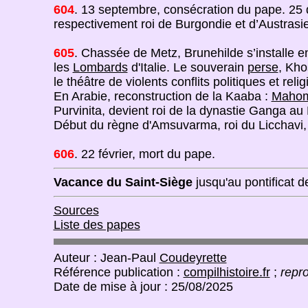
604
. 13 septembre, consécration du pape. 25 dé
respectivement roi de Burgondie et d’Austrasie,
605
. Chassée de Metz, Brunehilde s’installe
les
Lombards
d'Italie. Le souverain
perse
, Kho
le théâtre de violents conflits politiques et reli
En Arabie, reconstruction de la Kaaba :
Maho
Purvinita, devient roi de la dynastie Ganga au
Début du règne d'Amsuvarma, roi du Licchavi, 
606
. 22 février, mort du pape.
Vacance du Saint-Siège
jusqu'au pontificat 
Sources
Liste des papes
Auteur : Jean-Paul
Coudeyrette
Référence publication :
compilhistoire.fr
;
repro
Date de mise à jour : 25/08/2025