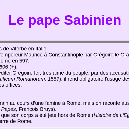
Le pape Sabinien
de Viterbe en Italie.
'empereur Maurice à Constantinople par
Grégoire le Gr
 Rome en 597.
606 (+).
éditer Grégoire Ier, très aimé du peuple, par des accusat
tificum Romanorum
, 1557), il rend obligatoire l'usage d
s offices.
grain au cours d’une famine à Rome, mais on raconte aussi
s Papes
, François Bruys).
t que son corps a été jeté hors de Rome (
Histoire de L'Eg
ierre de Rome.