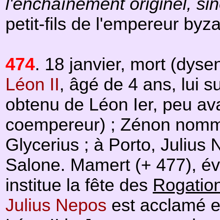
l'enchaînement originel, si
petit-fils de l'empereur byz
474
. 18 janvier, mort (dyse
Léon II
, âgé de 4 ans, lui s
obtenu de Léon Ier, peu av
coempereur) ; Zénon nom
Glycerius ; à Porto, Juliu
Salone. Mamert (+ 477), év
institue la fête des
Rogatio
Julius Nepos
est acclamé e