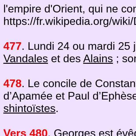
l'empire d'Orient, qui ne conn
https://fr.wikipedia.org
477
. Lundi 24 ou mardi 25 
Vandales
et des
Alains
; son
478
. Le concile de Consta
d’Apamée et Paul d’Ephèse.
shintoïstes
.
Vers 480
. Georges est évê