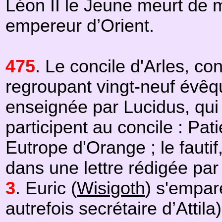
Léon II le Jeune meurt de 
empereur d’Orient.
475
. Le concile d'Arles, co
regroupant vingt-neuf évêq
enseignée par Lucidus, qui 
participent au concile : P
Eutrope d'Orange ; le fautif
dans une lettre rédigée pa
3
. Euric (
Wisigoth
) s'empar
autrefois secrétaire d’Attila