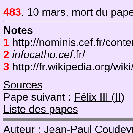
483
. 10 mars, mort du pape
Notes
1
http://nominis.cef.fr/cont
2
infocatho.cef
.fr/
3
http://fr.wikipedia.org/wik
Sources
Pape suivant :
Félix III (II
)
Liste des papes
Auteur : Jean-Paul
Coudeyr