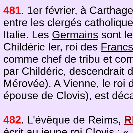
481
. 1er février, à Cartha
entre les clergés catholique
Italie. Les
Germains
sont le
Childéric Ier, roi des
Franc
comme chef de tribu et com
par Childéric, descendrait
Mérovée). A Vienne, le roi
épouse de Clovis), est déc
482
. L'évêque de Reims,
R
écrit au jeune roi Clovis : «