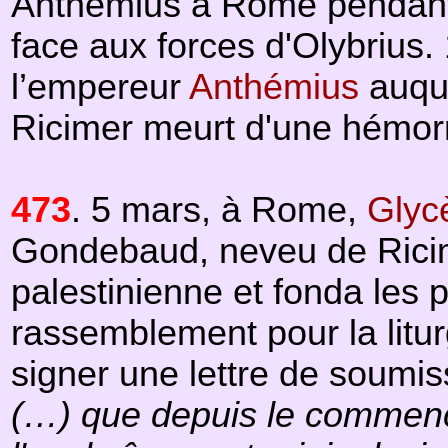
Anthémius à Rome pendant 2
face aux forces d'Olybrius. 
l’empereur
Anthémius
auqu
Ricimer meurt d'une hémorr
473
. 5 mars, à Rome,
Glyc
Gondebaud, neveu de Rici
palestinienne et fonda les
rassemblement pour la litur
signer une lettre de soumiss
(…) que depuis le commenc