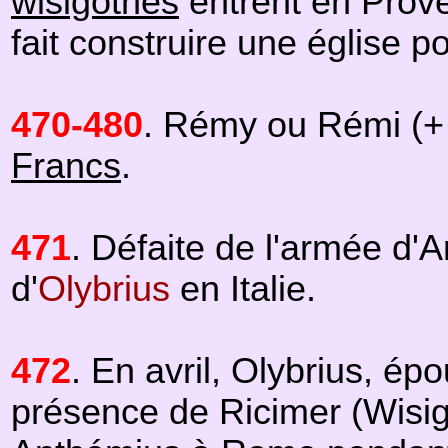
wisigothes
entrent en Prov
fait construire une église p
470-480
. Rémy ou Rémi (+ 
Francs
.
471
. Défaite de l'armée d'
d'
Olybrius
en Italie.
472
. En avril, Olybrius, é
présence de Ricimer (Wisi