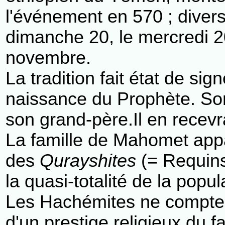
l'événement en 570 ; divers
dimanche 20, le mercredi 20
novembre.
La tradition fait état de s
naissance du Prophète. Son 
son grand-père.Il en recevr
La famille de Mahomet appa
des
Qurayshites
(= Requins
la quasi-totalité de la popu
Les Hachémites ne comptent 
d'un prestige religieux du f