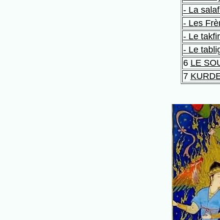
- La sala
- Les Fr
- Le takfi
- Le tabli
6
LE SO
7
KURDE