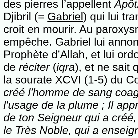
des pierres l’appellent
Apôt
Djibril (=
Gabriel
) qui lui t
croit en mourir. Au paroxys
empêche. Gabriel lui annon
Prophète d’Allah, et lui or
de
réciter
(
iqra
), et ne sait 
la sourate XCVI (1-5) du C
créé l'homme de sang coagul
l'usage de la plume ; Il ap
de ton Seigneur qui a créé,
le Très Noble, qui a enseig