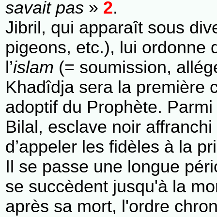
savait pas
»
2
.
Jibril, qui apparaît sous 
pigeons, etc.), lui ordonne 
l’
islam
(= soumission, allége
Khadîdja sera la première co
adoptif du Prophète. Parmi 
Bilal, esclave noir affran
d’appeler les fidèles à la pr
Il se passe une longue péri
se succèdent jusqu'à la mor
après sa mort, l'ordre chr