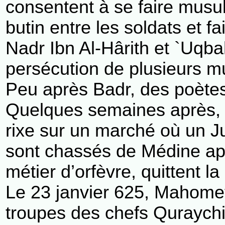
consentent à se faire musu
butin entre les soldats et 
Nadr Ibn Al-Hârith et `Uqb
persécution de plusieurs m
Peu après Badr, des poètes
Quelques semaines après, M
rixe sur un marché où un J
sont chassés de Médine aprè
métier d’orfèvre, quittent l
Le 23 janvier 625, Mahomet
troupes des chefs Quraychit