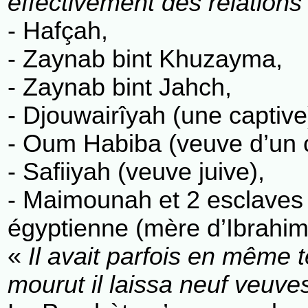
effectivement des relation
- Hafçah,
- Zaynab bint Khuzayma,
- Zaynab bint Jahch,
- Djouwairîyah (une captive
- Oum Habiba (veuve d’un c
- Safiiyah (veuve juive),
- Maimounah et 2 esclaves a
égyptienne (mère d’Ibrahim
«
Il avait parfois en même 
mourut il laissa neuf veuve