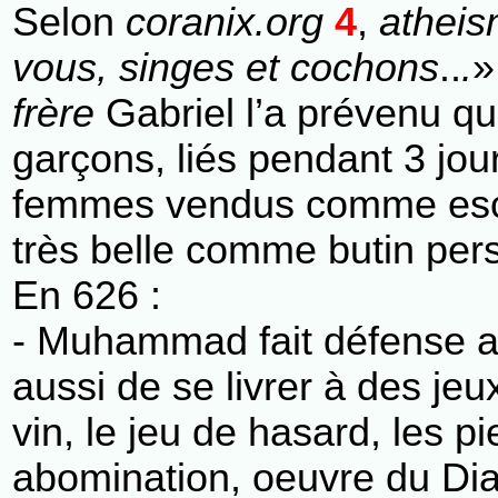
Selon
coranix.org
4
,
atheis
vous, singes et cochons
..
.
»
frère
Gabriel l’a prévenu qu
garçons, liés pendant 3 jou
femmes vendus comme esclav
très belle comme butin per
En 626 :
- Muhammad fait défense au
aussi de se livrer à des jeu
vin, le jeu de hasard, les p
abomination, oeuvre du Diab