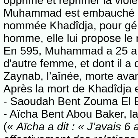
opprimé et réprimer la violen
Muhammad est embauché p
nommée Khadîdja, pour gérer
homme, elle lui propose le
En 595, Muhammad a 25 ans 
d'autre femme, et dont il a
Zaynab, l’aînée, morte ava
Après la mort de Khadîdja e
- Saoudah Bent Zouma El E
- Aïcha Bent Abou Baker, la
(«
Aïcha a dit : « J’avais 6