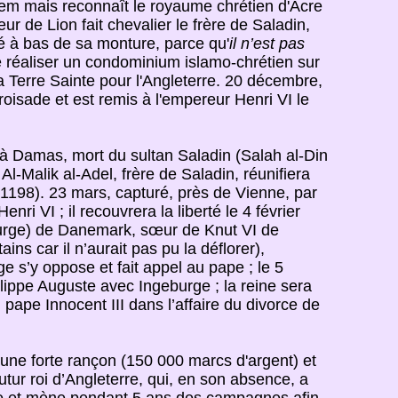
lem mais reconnaît le royaume chrétien d'Acre
r de Lion fait chevalier le frère de Saladin,
eté à bas de sa monture, parce qu'
il n’est pas
 de réaliser un condominium islamo-chrétien sur
a Terre Sainte pour l'Angleterre. 20 décembre,
isade et est remis à l'empereur Henri VI le
à Damas, mort du sultan Saladin (Salah al-Din
l-Malik al-Adel, frère de Saladin, réunifiera
(1198). 23 mars, capturé, près de Vienne, par
ri VI ; il recouvrera la liberté le 4 février
burge) de Danemark, sœur de Knut VI de
ains car il n’aurait pas pu la déflorer),
 s’y oppose et fait appel au pape ; le 5
ppe Auguste avec Ingeburge ; la reine sera
pape Innocent III dans l’affaire du divorce de
 une forte rançon (150 000 marcs d'argent) et
futur roi d’Angleterre, qui, en son absence, a