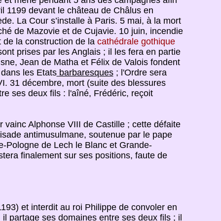
nce et mène pendant 5 ans des campagnes afin
vril 1199 devant le château de Châlus en
ède. La Cour s’installe à Paris. 5 mai, à la mort
uché de Mazovie et de Cujavie. 10 juin, incendie
 de la construction de la
cathédrale gothique
t prises par les Anglais ; il les fera en partie
isne, Jean de Matha et Félix de Valois fondent
 dans les Etats
barbaresques
; l'Ordre sera
I. 31 décembre, mort (suite des blessures
 ses deux fils : l'aîné, Frédéric, reçoit
ainc Alphonse VIII de Castille ; cette défaite
oisade antimusulmane, soutenue par le pape
e-Pologne de Lech le Blanc et Grande-
stera finalement sur ses positions, faute de
193) et interdit au roi Philippe de convoler en
il partage ses domaines entre ses deux fils ; il