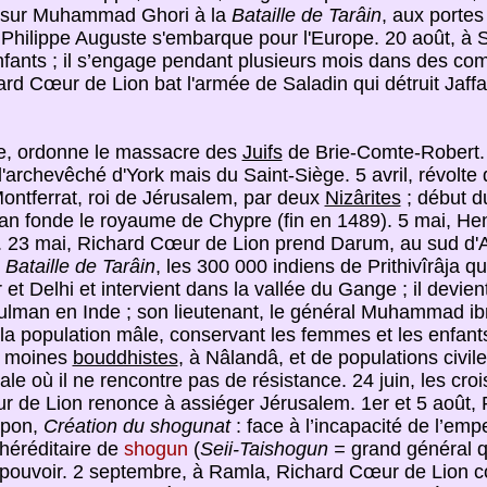
ja sur Muhammad Ghori à la
Bataille de Tarâin
, aux portes 
Philippe Auguste s'embarque pour l'Europe. 20 août, à S
nts ; il s’engage pendant plusieurs mois dans des comb
ard Cœur de Lion bat l'armée de Saladin qui détruit Jaff
ce, ordonne le massacre des
Juifs
de Brie-Comte-Robert. 
l'archevêché d'York mais du Saint-Siège. 5 avril, révolte
Montferrat, roi de Jérusalem, par deux
Nizârites
; début d
an fonde le royaume de Chypre (fin en 1489). 5 mai, He
t. 23 mai, Richard Cœur de Lion prend Darum, au sud 
Bataille de Tarâin
, les 300 000 indiens de Prithivîrâja q
 et Delhi et intervient dans la vallée du Gange ; il devien
sulman en Inde ; son lieutenant, le général Muhammad ibn
ne la population mâle, conservant les femmes et les enfa
de moines
bouddhistes
, à Nâlandâ, et de populations civil
e où il ne rencontre pas de résistance. 24 juin, les cr
œur de Lion renonce à assiéger Jérusalem. 1er et 5 août,
apon,
Création du shogunat
: face à l’incapacité de l’em
 héréditaire de
shogun
(
Seii-Taishogun =
grand général q
 pouvoir. 2 septembre, à Ramla, Richard Cœur de Lion co