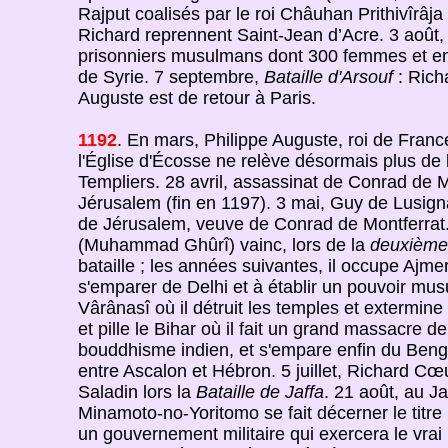
Rajput coalisés par le roi Châuhan Prithivîrâ
Richard reprennent Saint-Jean d’Acre. 3 août, 
prisonniers musulmans dont 300 femmes et enfa
de Syrie. 7 septembre,
Bataille d'Arsouf
: Rich
Auguste est de retour à Paris.
1192
. En mars, Philippe Auguste, roi de Fran
l'Église d'Écosse ne relève désormais plus de 
Templiers. 28 avril, assassinat de Conrad de 
Jérusalem (fin en 1197). 3 mai, Guy de Lusign
de Jérusalem, veuve de Conrad de Montferra
(Muhammad Ghûrî) vainc, lors de la
deuxième 
bataille ; les années suivantes, il occupe Ajmer
s'emparer de Delhi et à établir un pouvoir mu
Vârânasî où il détruit les temples et extermi
et pille le Bihar où il fait un grand massacre 
bouddhisme indien, et s'empare enfin du Bengal
entre Ascalon et Hébron. 5 juillet, Richard C
Saladin lors la
Bataille de Jaffa
. 21 août, au J
Minamoto-no-Yoritomo se fait décerner le titre
un gouvernement militaire qui exercera le vrai