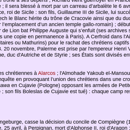
le trône à ses dépens ; Richard vient guerroyer en Fra
 ; il sera blessé à mort par un carreau d’arbalète le 6 a
roi de Sicile : son fils, Guillaume III de Sicile, lui succ
Lech le Blanc hérite du trône de Cracovie ainsi que du d
r l’emplacement d’un ancien temple gallo-romain) ; début
de Lion bat Philippe Auguste qui s’enfuit (ses archives son
s une copie en permanence à Paris). A Cerfroid dans l'A
itaires ou Mathurins) pour le rachat des chrétiens captifs
 20 novembre, Palerme est prise par l'empereur Henri V
 duc d'Autriche et de Styrie ; ses États sont divisés entre
ées chrétiennes à
Alarcos
; l'Almohade Yakoub el-Mansour v
quête en provoquant l’union des chrétiens dans une cr
zgawa
en Cujavie (Pologne) opposant les armées de Petit
 ; son fils Boleslas de Cujavie est tué) : chaque camp re
ne Ingeburge, casse la décision du concile de Compiègne (1
25 avril, à Perpignan, mort d'Alphonse II, roi d'Aragon : 