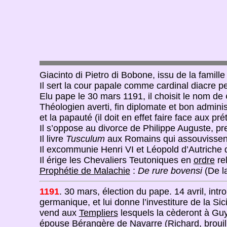
Giacinto di Pietro di Bobone, issu de la famill
Il sert la cour papale comme cardinal diacre p
Elu pape le 30 mars 1191, il choisit le nom de
Théologien averti, fin diplomate et bon admini
et la papauté (il doit en effet faire face aux pr
Il s’oppose au divorce de Philippe Auguste, p
Il livre
Tusculum
aux Romains qui assouvissent 
Il excommunie Henri VI et Léopold d’Autriche q
Il érige les Chevaliers Teutoniques en
ordre
rel
Prophétie de Malachie
:
De rure bovensi
(De l
1191
. 30 mars, élection du pape. 14 avril, intr
germanique, et lui donne l’investiture de la Sic
vend aux
Templiers
lesquels la cèderont à Gu
épouse Bérangère de Navarre (Richard, brouillé