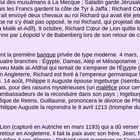
celui des musulmans à La Mecque ; Saladin garde Jérusa
is les Francs gardent la côte de Tyr à Jaffa ; Richard Cœu
 aurait envoyé deux chevaux au roi Richard qui avait été j
pe ne s’y était pas opposé, le roi Richard, qui projetait
alik el-Adîl). 9 octobre, Richard Cœur de Lion quitte l
ne par Léopold V de Babenberg lors de son retour de cro
ent la première
banque
privée de type moderne. 4 mars, 
 quatre branches : Égypte, Damas, Alep et Mésopotamie ; A
u Malik al-Afdhal qui tentait de s'emparer de l'Égypte 
n Angleterre, Richard est livré à l’empereur germanique Hen
n. 14 août, Philippe II Auguste épouse Ingeburge (Isem
mais, pour des raisons mystérieuses (un
maléfice
pour cert
ambassadeurs de la reconduire dans son pays ; Ingeburge
ue de Reims, Guillaume, prononcera le divorce de Phili
lippe Auguste la reprendra le 8 avril 1213 (triomphe du 
e Lion (capturé en Autriche en mars 1193) qui a dû verser
etour en Angleterre, il fait la paix avec son frère, Jean, 