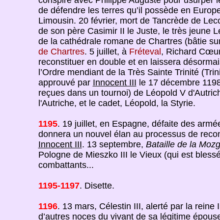
conspiré avec Philippe Auguste pour usurper 
de défendre les terres qu’il possède en Europe
Limousin. 20 février, mort de Tancrède de Lecce, 
de son père Casimir II le Juste, le très jeune 
de la cathédrale romane de Chartres (bâtie su
de Chartres
. 5 juillet, à
Fréteval
, Richard Cœur 
reconstituer en double et en laissera désormai
l’Ordre mendiant de la Très Sainte Trinité (Trin
approuvé par
Innocent III
le 17 décembre 1198.
reçues dans un tournoi) de Léopold V d'Autriche,
l'Autriche, et le cadet, Léopold, la Styrie.
1195
. 19 juillet, en Espagne, défaite des arm
donnera un nouvel élan au processus de recon
Innocent III
. 13 septembre,
Bataille de la Mo
Pologne de Mieszko III le Vieux (qui est blessé
combattants...
1195-1197
. Disette.
1196
. 13 mars, Célestin III, alerté par la rei
d’autres noces du vivant de sa légitime épouse. 