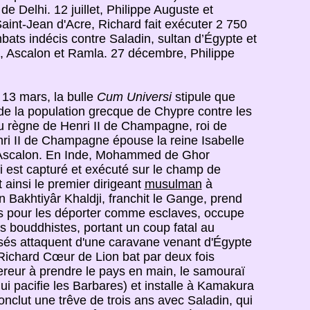
de Delhi. 12 juillet, Philippe Auguste et
aint-Jean d'Acre, Richard fait exécuter 2 750
ats indécis contre Saladin, sultan d’Égypte et
a, Ascalon et Ramla. 27 décembre, Philippe
13 mars, la bulle
Cum Universi
stipule que
 de la population grecque de Chypre contre les
u règne de Henri II de Champagne, roi de
nri II de Champagne épouse la reine Isabelle
d'Ascalon. En Inde, Mohammed de Ghor
ui est capturé et exécuté sur le champ de
t ainsi le premier dirigeant
musulman
à
 Bakhtiyâr Khaldji, franchit le Gange, prend
nts pour les déporter comme esclaves, occupe
es bouddhistes, portant un coup fatal au
oisés attaquent d'une caravane venant d'Égypte
 Richard Cœur de Lion bat par deux fois
pereur à prendre le pays en main, le samouraï
ui pacifie les Barbares) et installe à Kamakura
nclut une trêve de trois ans avec Saladin, qui