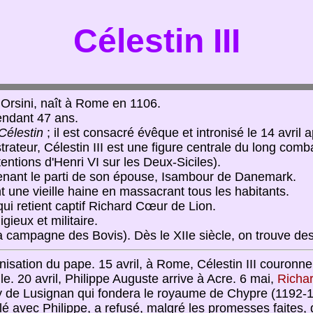
Célestin III
e Orsini, naît à Rome en 1106.
endant 47 ans.
Célestin
; il est consacré évêque et intronisé le 14 avril 
strateur, Célestin III est une figure centrale du long c
étentions d'Henri VI sur les Deux-Siciles).
renant le parti de son épouse, Isambour de Danemark.
une vieille haine en massacrant tous les habitants.
ui retient captif Richard Cœur de Lion.
igieux et militaire.
a campagne des Bovis). Dès le XIIe siècle, on trouve d
onisation du pape. 15 avril, à Rome, Célestin III couronne
ile. 20 avril, Philippe Auguste arrive à Acre. 6 mai,
Richa
y de Lusignan qui fondera le royaume de Chypre (1192-
 avec Philippe, a refusé, malgré les promesses faites, d