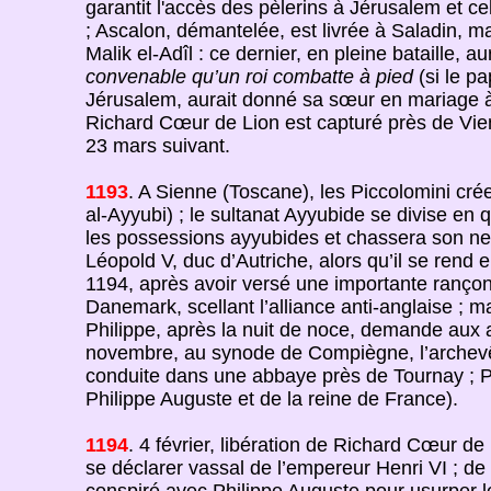
garantit l'accès des pèlerins à Jérusalem et 
; Ascalon, démantelée, est livrée à Saladin, ma
Malik el-Adîl : ce dernier, en pleine bataille,
convenable qu’un roi combatte à pied
(si le pa
Jérusalem, aurait donné sa sœur en mariage à M
Richard Cœur de Lion est capturé près de Vien
23 mars suivant.
1193
. A Sienne (Toscane), les Piccolomini cré
al-Ayyubi) ; le sultanat Ayyubide se divise en
les possessions ayyubides et chassera son neve
Léopold V, duc d’Autriche, alors qu’il se rend e
1194, après avoir versé une importante ranço
Danemark, scellant l’alliance anti-anglaise ; 
Philippe, après la nuit de noce, demande aux 
novembre, au synode de Compiègne, l’archevêq
conduite dans une abbaye près de Tournay ; Phi
Philippe Auguste et de la reine de France).
1194
. 4 février, libération de Richard Cœur d
se déclarer vassal de l’empereur Henri VI ; de r