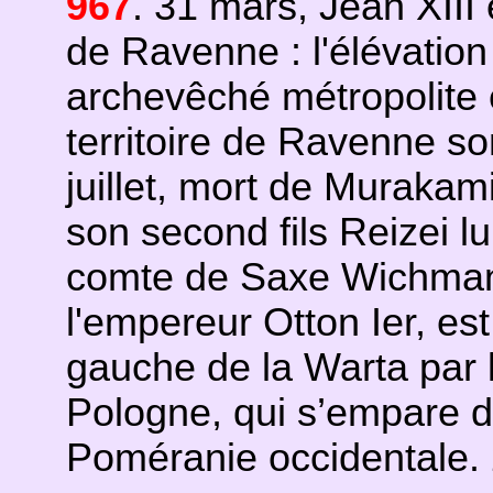
967
. 31 mars, Jean XIII
de Ravenne : l'élévati
archevêché métropolite es
territoire de Ravenne so
juillet, mort de Muraka
son second fils Reizei l
comte de Saxe Wichmann 
l'empereur Otton Ier, est 
gauche de la Warta par 
Pologne, qui s’empare d
Poméranie occidentale. 