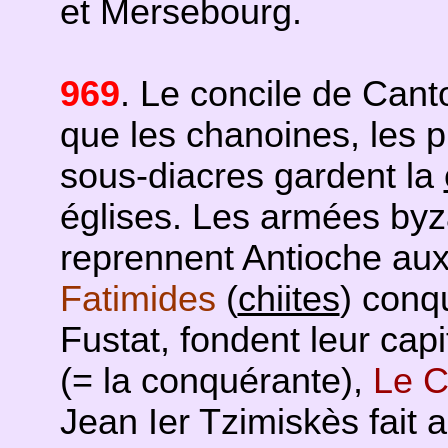
et Mersebourg.
969
. Le concile de Cant
que les chanoines, les pr
sous-diacres gardent la
églises. Les armées by
reprennent Antioche aux A
Fatimides
(
chiites
) conq
Fustat, fondent leur cap
(= la conquérante),
Le C
Jean Ier Tzimiskès fait 