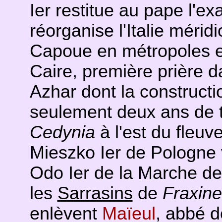
Ier restitue au pape l'e
réorganise l'Italie mérid
Capoue en métropoles ec
Caire, première prière 
Azhar dont la constructi
seulement deux ans de t
Cedynia
à l'est du fleuv
Mieszko Ier de Pologne 
Odo Ier de la Marche de l
les
Sarrasins
de
Fraxin
enlèvent
Maïeul
, abbé d