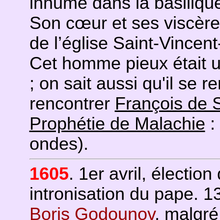
inhumé dans la basilique
Son cœur et ses viscère
de l’église Saint-Vince
Cet homme pieux était u
; on sait aussi qu'il se 
rencontrer
François de 
Prophétie de Malachie
:
ondes).
1605
. 1er avril, élection
intronisation du pape. 13
Boris Godounov
, malgré