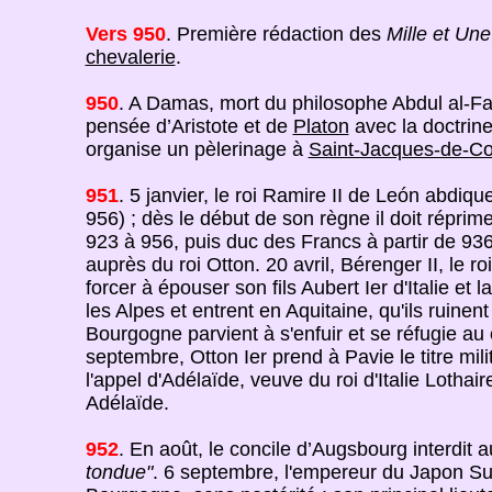
Vers 950
. Première rédaction des
Mille et Une
chevalerie
.
950
. A Damas, mort du philosophe Abdul al-Fa
pensée d’Aristote et de
Platon
avec la doctrine
organise un pèlerinage à
Saint-Jacques-de-Co
951
. 5 janvier, le roi Ramire II de León abdiq
956) ; dès le début de son règne il doit répri
923 à 956, puis duc des Francs à partir de 93
auprès du roi Otton. 20 avril, Bérenger II, le 
forcer à épouser son fils Aubert Ier d'Italie et
les Alpes et entrent en Aquitaine, qu'ils ruinent
Bourgogne parvient à s'enfuir et se réfugie au
septembre, Otton Ier prend à Pavie le titre mil
l'appel d'Adélaïde, veuve du roi d'Italie Lotha
Adélaïde.
952
. En août, le concile d’Augsbourg interdit a
tondue"
. 6 septembre, l'empereur du Japon Su