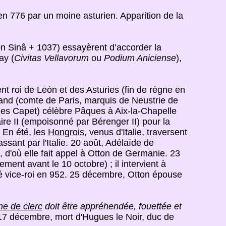
en 776 par un moine asturien. Apparition de la
n Sinâ + 1037) essayèrent d’accorder la
ay (
Civitas Vellavorum
ou
Podium Aniciense
),
ent roi de León et des Asturies (fin de règne en
rand (comte de Paris, marquis de Neustrie de
ues Capet) célèbre Pâques à Aix-la-Chapelle
aire II (empoisonné par Bérenger II) pour la
. En été, les
Hongrois
, venus d'Italie, traversent
assant par l'Italie. 20 août, Adélaïde de
 d'où elle fait appel à Otton de Germanie. 23
ement avant le 10 octobre) ; il intervient à
mmé vice-roi en 952. 25 décembre, Otton épouse
ne de clerc
doit être appréhendée, fouettée et
17 décembre, mort d'Hugues le Noir, duc de