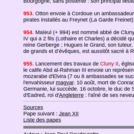
Bourgogne, sans postérité : son principal lieut
953
. Otton envoie à Cordoue un ambassadeur,
pirates installés au Freynet (La Garde Freine
954
. Maïeul (+ 994) est nommé abbé de Cluny. 
IV qui a 2 fils (Lothaire et Charles) a décidé qu
reine Gerberge ; Hugues le Grand, son tuteur,
de grands et d’évêques, est aussitôt sacré à 
955
. Lancement des travaux de
Cluny II
, égli
le calife Abd al-Rahman III envoie un représe
mozarabe d'Elvira (7 ou 8 ambassades se succè
l'envahisseur
magyar
. 10 août, mort de Conrad 
Germanie, lui succède. 16 octobre, le duc de
d'Eadred, roi d'
Angleterre
: l'aîné de ses neveu
Sources
Pape suivant :
Jean XII
Liste des papes