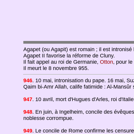
Agapet (ou Agapit) est romain ; il est intronisé
Agapet II favorise la réforme de Cluny.
Il fait appel au roi de Germanie,
Otton
, pour le
Il meurt le 8 novembre 955.
946
. 10 mai, intronisation du pape. 16 mai, 
Qaim bi-Amr Allah, calife fatimide : Al-Mansûr
947
. 10 avril, mort d'Hugues d'Arles, roi d'Italie
948
. En juin, à Ingelheim, concile des évêqu
noblesse corrompue.
949
. Le concile de Rome confirme les censure