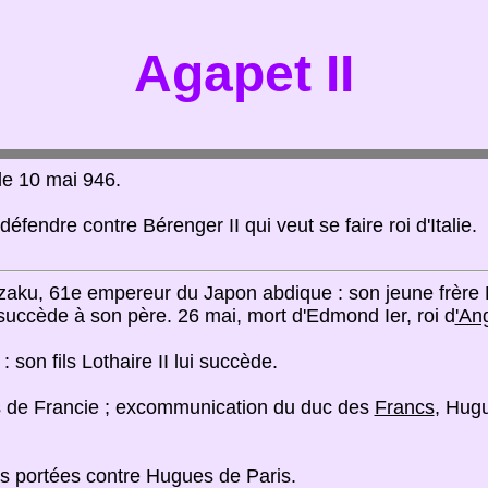
Agapet II
 le 10 mai 946.
 défendre contre Bérenger II qui veut se faire roi d'Italie.
Suzaku, 61e empereur du Japon abdique : son jeune frère 
 succède à son père. 26 mai, mort d'Edmond Ier, roi d
'An
 : son fils Lothaire II lui succède.
es de Francie ; excommunication du duc des
Francs
, Hug
s portées contre Hugues de Paris.