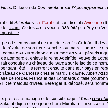
 Nuits
. Diffusion du
Commentaire sur l’
Apocalypse
écrit 
rabi dit
Alfarabius
:
al-Farabi
et son disciple
Avicenne
(Ib
 de l’
islam
. Godescalc, évêque (936-962) du Puy-en-Vel
mpostelle
.
ue peu de temps avant de mourir : son fils Ordoño III devi
mer la révolte de son frère Sanche. 30 mars, Hugues le G
6, comte d'Auxerre de 954 à sa mort en 956, père d'Hug
roi de Lombardie, enlève la reine Adelaïde, veuve de Loth
 la fait conduire au château de Garda sur le lac de ce nom
 pendant l'été ; ils rentrent ensuite dans leur pays en rep
 château de Canossa chez le marquis d'Este, Albert Azzo,
itaire de roi des Francs et des
Lombards
d'Italie (couronn
ire II ; le marquis d'Ivrée, Bérenger II, déposé, sera no
ux prêtres le mariage et le concubinage : "
Toute
concubi
zaku abdique et son jeune frère Murakami lui succède. 