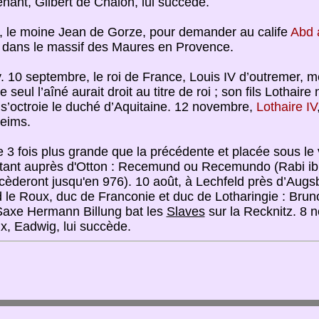
enant, Gilbert de Chalon, lui succède.
 le moine Jean de Gorze, pour demander au calife
Abd 
t) dans le massif des Maures en Provence.
10 septembre, le roi de France, Louis IV d’outremer, me
e seul l’aîné aurait droit au titre de roi ; son fils Lothair
 s’octroie le duché d’Aquitaine. 12 novembre,
Lothaire IV
Reims.
se 3 fois plus grande que la précédente et placée sous le
ntant auprès d'Otton : Recemund ou Recemundo (Rabi ibn
deront jusqu'en 976). 10 août, à Lechfeld près d’Augsb
le Roux, duc de Franconie et duc de Lotharingie : Brunon,
 Saxe Hermann Billung bat les
Slaves
sur la Recknitz. 8 
x, Eadwig, lui succède.