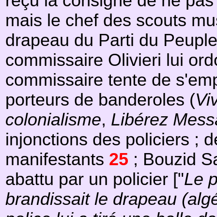
reçu la consigne de ne pas 
mais le chef des scouts mu
drapeau du Parti du Peuple A
commissaire Olivieri lui ord
commissaire tente de s'empa
porteurs de banderoles (
Vi
colonialisme
,
Libérez Messa
injonctions des policiers ; 
manifestants
25
; Bouzid Sa
abattu par un policier ["
Le p
brandissait le drapeau (alg