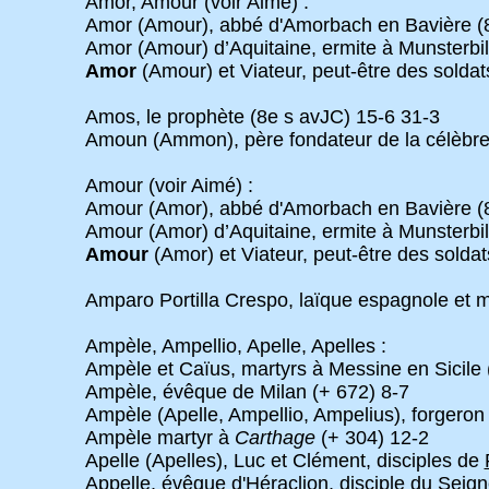
Amor, Amour (voir Aimé) :
Amor (Amour), abbé d'Amorbach en Bavière (8
Amor (Amour) d’Aquitaine, ermite à Munsterbil
Amor
(Amour) et Viateur, peut-être des soldat
Amos, le prophète (8e s avJC) 15-6 31-3
Amoun (Ammon), père fondateur de la célèbre c
Amour (voir Aimé) :
Amour (Amor), abbé d'Amorbach en Bavière (8
Amour (Amor) d’Aquitaine, ermite à Munsterbil
Amour
(Amor) et Viateur, peut-être des solda
Amparo Portilla Crespo, laïque espagnole et m
Ampèle, Ampellio, Apelle, Apelles :
Ampèle et Caïus, martyrs à Messine en Sicile 
Ampèle, évêque de Milan (+ 672) 8-7
Ampèle (Apelle, Ampellio, Ampelius), forgeron
Ampèle martyr à
Carthage
(+ 304) 12-2
Apelle (Apelles), Luc et Clément, disciples de
Appelle, évêque d'Héraclion, disciple du Seign