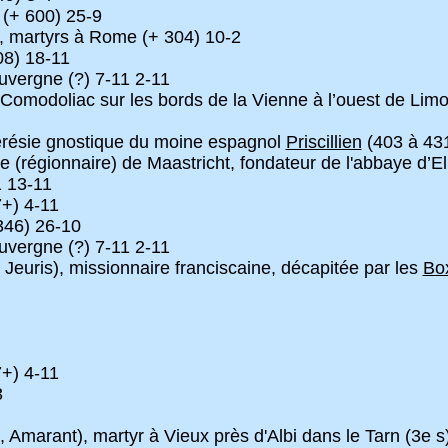
(+ 600) 25-9
s, martyrs à Rome (+ 304) 10-2
08) 18-11
vergne (?) 7-11 2-11
Comodoliac sur les bords de la Vienne à l’ouest de Limo
érésie gnostique du moine espagnol
Priscillien
(403 à 43
gionnaire) de Maastricht, fondateur de l'abbaye d’Elno
 13-11
+) 4-11
346) 26-10
vergne (?) 7-11 2-11
euris), missionnaire franciscaine, décapitée par les
Bo
+) 4-11
3
arant), martyr à Vieux près d'Albi dans le Tarn (3e s