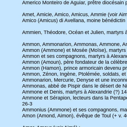
Americo Monteiro de Aguiar, prêtre diocésain 
Amet, Amicie, Amico, Amicus, Ammie (voir Aim
Amico (Amicus) di Avellana, moine bénédictin 
Ammien, Théodore, Océan et Julien, martyrs 
Ammon, Ammonarion, Ammonas, Ammone, Am
Ammon (Ammone) et Mosée (Moïse), martyrs à
Ammon et ses compagnons, martyrs à Alexandr
Ammon (Amoun), père fondateur de la célèbre c
Ammon (Hamon), prince armoricain devenu prê
Ammon, Zénon, Ingène, Ptolémée, soldats, et l
Ammonarion, Mercurie, Denyse et une inconnu
Ammonas, abbé de Pispir dans le désert de Ni
Ammone et Denis, martyrs à Alexandrie (?) 14
Ammone et Sérapion, lecteurs dans la Pentapol
26-3
Ammonius (Ammone) et ses compagnons, marty
Amon (Amond, Aimon), évêque de Toul (+ v. 4