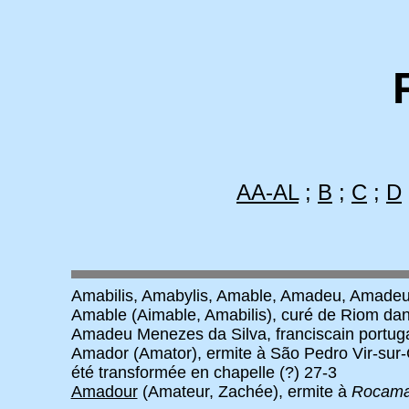
AA-AL
;
B
;
C
;
D
Amabilis, Amabylis, Amable, Amadeu, Amadeus
Amable (Aimable, Amabilis), curé de Riom dans
Amadeu Menezes da Silva, franciscain portuga
Amador (Amator), ermite à São Pedro Vir-sur-Co
été transformée en chapelle (?) 27-3
Amadour
(Amateur, Zachée), ermite à
Rocama