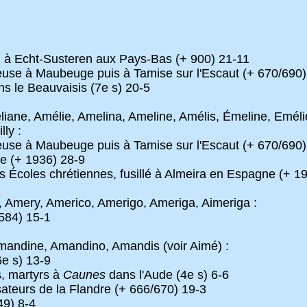
 à Echt-Susteren aux Pays-Bas (+ 900) 21-11
ieuse à Maubeuge puis à Tamise sur l'Escaut (+ 670/690)
ns le Beauvaisis (7e s) 20-5
iane, Amélie, Amelina, Ameline, Amélis, Émeline, Eméli
ly :
ieuse à Maubeuge puis à Tamise sur l'Escaut (+ 670/690)
 (+ 1936) 28-9
s Écoles chrétiennes, fusillé à Almeira en Espagne (+ 1
, Amery, Americo, Amerigo, Ameriga, Aimeriga :
584) 15-1
ndine, Amandino, Amandis (voir Aimé) :
e s) 13-9
, martyrs à
Caunes
dans l'Aude (4e s) 6-6
sateurs de la Flandre (+ 666/670) 19-3
9) 8-4