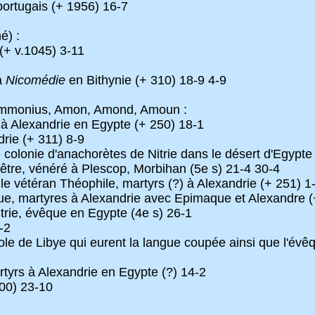
portugais (+ 1956) 16-7
é) :
(+ v.1045) 3-11
à
Nicomédie
en Bithynie (+ 310) 18-9 4-9
monius, Amon, Amond, Amoun :
 Alexandrie en Egypte (+ 250) 18-1
ie (+ 311) 8-9
olonie d'anachorètes de Nitrie dans le désert d'Egypte
tre, vénéré à Plescop, Morbihan (5e s) 21-4 30-4
e vétéran Théophile, martyrs (?) à Alexandrie (+ 251) 1
e, martyres à Alexandrie avec Epimaque et Alexandre (
trie, évêque en Egypte (4e s) 26-1
-2
e de Libye qui eurent la langue coupée ainsi que l'évêq
rs à Alexandrie en Egypte (?) 14-2
00) 23-10