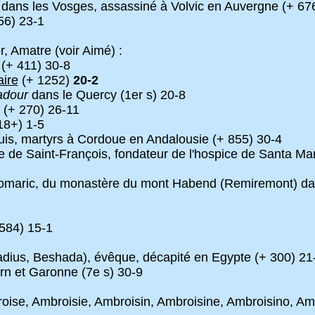
dans les Vosges, assassiné à Volvic en Auvergne (+ 67
6) 23-1
 Amatre (voir Aimé) :
(+ 411) 30-8
aire
(+ 1252)
20-2
dour
dans le Quercy (1er s) 20-8
(+ 270) 26-11
18+) 1-5
ouis, martyrs à Cordoue en Andalousie (+ 855) 30-4
de Saint-François, fondateur de l'hospice de Santa Mar
Romaric, du monastère du mont Habend (Remiremont) da
 584) 15-1
dius, Beshada), évêque, décapité en Egypte (+ 300) 21
rn et Garonne (7e s) 30-9
ise, Ambroisie, Ambroisin, Ambroisine, Ambroisino, Am