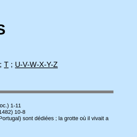
S
;
T
;
U-V-W-X-Y-Z
oc.) 1-11
1482) 10-8
ugal) sont dédiées ; la grotte où il vivait a