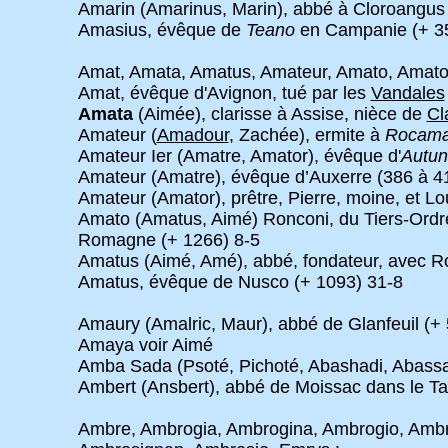
Amarin (Amarinus, Marin), abbé à Cloroangus 
Amasius, évêque de
Teano
en Campanie (+ 35
Amat, Amata, Amatus, Amateur, Amato, Amator,
Amat, évêque d'Avignon, tué par les
Vandales
Amata
(Aimée), clarisse à Assise, nièce de
Cl
Amateur (
Amadour
, Zachée), ermite à
Rocama
Amateur Ier (Amatre, Amator), évêque d'
Autun
Amateur (Amatre), évêque d’Auxerre (386 à 4
Amateur (Amator), prêtre, Pierre, moine, et L
Amato (Amatus, Aimé) Ronconi, du Tiers-Ordre 
Romagne (+ 1266) 8-5
Amatus (Aimé, Amé), abbé, fondateur, avec 
Amatus, évêque de Nusco (+ 1093) 31-8
Amaury (Amalric, Maur), abbé de Glanfeuil (+
Amaya voir Aimé
Amba Sada (Psoté, Pichoté, Abashadi, Abassa
Ambert (Ansbert), abbé de Moissac dans le Ta
Ambre, Ambrogia, Ambrogina, Ambrogio, Ambro