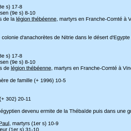
e s) 17-8
sen (9e s) 8-10
s de la
légion thébéenne
, martyrs en Franche-Comté à V
olonie d'anachorètes de Nitrie dans le désert d'Egypte
e s) 17-8
sen (9e s) 8-10
ts de
légion thébéenne
, martyrs en Franche-Comté à Vin
ère de famille (+ 1996) 10-5
(+ 302) 20-11
 égyptien devenu ermite de la Thébaïde puis dans une g
Paul
, martyrs (1er s) 10-9
eur (1er s) 31-10