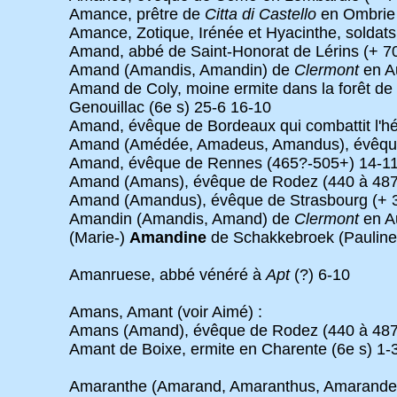
Amance, prêtre de
Citta di Castello
en Ombrie 
Amance, Zotique, Irénée et Hyacinthe, soldat
Amand, abbé de Saint-Honorat de Lérins (+ 7
Amand (Amandis, Amandin) de
Clermont
en Au
Amand de Coly, moine ermite dans la forêt de 
Genouillac (6e s) 25-6 16-10
Amand, évêque de Bordeaux qui combattit l'h
Amand (Amédée, Amadeus, Amandus), évêque (ré
Amand, évêque de Rennes (465?-505+) 14-11
Amand (Amans), évêque de Rodez (440 à 487
Amand (Amandus), évêque de Strasbourg (+ 
Amandin (Amandis, Amand) de
Clermont
en Au
(Marie-)
Amandine
de Schakkebroek (Pauline J
Amanruese, abbé vénéré à
Apt
(?) 6-10
Amans, Amant (voir Aimé) :
Amans (Amand), évêque de Rodez (440 à 487
Amant de Boixe, ermite en Charente (6e s) 1-
Amaranthe (Amarand, Amaranthus, Amarande, Am