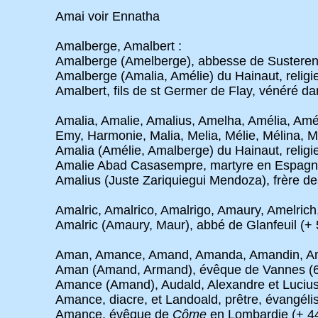
Amai voir Ennatha
Amalberge, Amalbert :
Amalberge (Amelberge), abbesse de Susteren
Amalberge (Amalia, Amélie) du Hainaut, relig
Amalbert, fils de st Germer de Flay, vénéré da
Amalia, Amalie, Amalius, Amelha, Amélia, Amél
Emy, Harmonie, Malia, Melia, Mélie, Mélina, Mil
Amalia (Amélie, Amalberge) du Hainaut, relig
Amalie Abad Casasempre, martyre en Espagne
Amalius (Juste Zariquiegui Mendoza), frère de
Amalric, Amalrico, Amalrigo, Amaury, Amelrich
Amalric (Amaury, Maur), abbé de Glanfeuil (+ 
Aman, Amance, Amand, Amanda, Amandin, Ama
Aman (Amand, Armand), évêque de Vannes (6
Amance (Amand), Audald, Alexandre et Lucius
Amance, diacre, et Landoald, prêtre, évangéli
Amance, évêque de
Côme
en Lombardie (+ 44