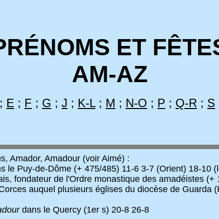
PRÉNOMS ET FÊTE
AM-AZ
;
E
;
F
;
G
;
J
;
K-L
;
M
;
N-O
;
P
;
Q-R
;
S
, Amador, Amadour (voir Aimé) :
 le Puy-de-Dôme (+ 475/485) 11-6 3-7 (Orient) 18-10 (l
is, fondateur de l'Ordre monastique des amadéistes (+ 
rces auquel plusieurs églises du diocèse de Guarda (Port
dour
dans le Quercy (1er s) 20-8 26-8