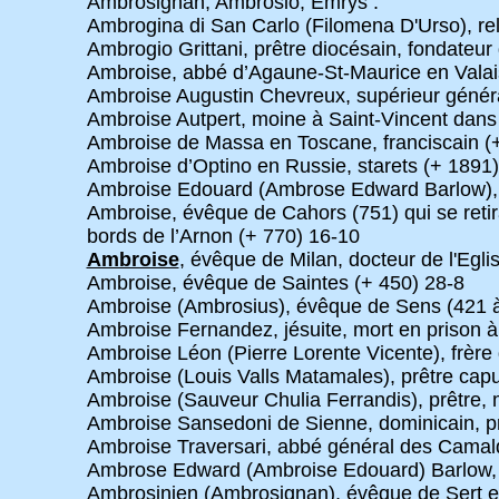
Ambrosignan, Ambrosio, Emrys :
Ambrogina di San Carlo (Filomena D'Urso), rel
Ambrogio Grittani, prêtre diocésain, fondateu
Ambroise, abbé d’Agaune-St-Maurice en Valai
Ambroise Augustin Chevreux, supérieur génér
Ambroise Autpert, moine à Saint-Vincent dans
Ambroise de Massa en Toscane, franciscain (
Ambroise d’Optino en Russie, starets (+ 1891
Ambroise Edouard (Ambrose Edward Barlow), p
Ambroise, évêque de Cahors (751) qui se retir
bords de l’Arnon (+ 770) 16-10
Ambroise
, évêque de Milan, docteur de l'Egli
Ambroise, évêque de Saintes (+ 450) 28-8
Ambroise (Ambrosius), évêque de Sens (421 à
Ambroise Fernandez, jésuite, mort en prison 
Ambroise Léon (Pierre Lorente Vicente), frèr
Ambroise (Louis Valls Matamales), prêtre cap
Ambroise (Sauveur Chulia Ferrandis), prêtre,
Ambroise Sansedoni de Sienne, dominicain, pr
Ambroise Traversari, abbé général des Cama
Ambrose Edward (Ambroise Edouard) Barlow, p
Ambrosinien (Ambrosignan), évêque de Sert en 