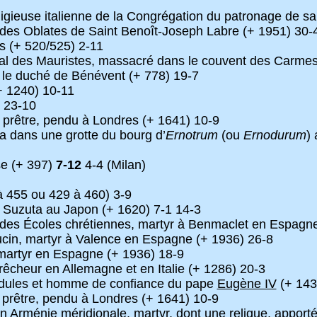
igieuse italienne de la Congrégation du patronage de sa
r des Oblates de Saint Benoît-Joseph Labre (+ 1951) 30-
s (+ 520/525) 2-11
al des Mauristes, massacré dans le couvent des Carmes
 le duché de Bénévent (+ 778) 19-7
+ 1240) 10-11
) 23-10
rêtre, pendu à Londres (+ 1641) 10-9
a dans une grotte du bourg d’
Ernotrum
(ou
Ernodurum
) 
se (+ 397)
7-12
4-4 (Milan)
 455 ou 429 à 460) 3-9
à Suzuta au Japon (+ 1620) 7-1 14-3
e des Écoles chrétiennes, martyr à Benmaclet en Espagn
ucin, martyr à Valence en Espagne (+ 1936) 26-8
 martyr en Espagne (+ 1936) 18-9
êcheur en Allemagne et en Italie (+ 1286) 20-3
ldules et homme de confiance du pape
Eugène IV
(+ 143
rêtre, pendu à Londres (+ 1641) 10-9
Arménie méridionale, martyr, dont une relique, apportée 