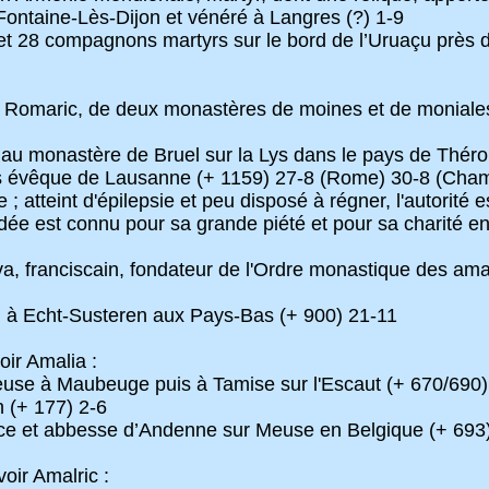
 Fontaine-Lès-Dijon et vénéré à Langres (?) 1-9
t 28 compagnons martyrs sur le bord de l’Uruaçu près de
c Romaric, de deux monastères de moines et de monial
 au monastère de Bruel sur la Lys dans le pays de Thér
évêque de Lausanne (+ 1159) 27-8 (Rome) 30-8 (Chambé
 ; atteint d'épilepsie et peu disposé à régner, l'autorit
dée est connu pour sa grande piété et pour sa charité e
franciscain, fondateur de l'Ordre monastique des ama
 à Echt-Susteren aux Pays-Bas (+ 900) 21-11
ir Amalia :
ieuse à Maubeuge puis à Tamise sur l'Escaut (+ 670/690)
n (+ 177) 2-6
ice et abbesse d’Andenne sur Meuse en Belgique (+ 693
oir Amalric :