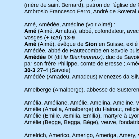
(mère de saint Bernard), patron de l'église de
Ambrosio Francesco Ferro, André de Soveral e
Amé, Amédée, Amédine (voir Aimé) :
Amé
(Aimé, Amatus), abbé, cofondateur, ave
Vosges (+ 629)
13-9
Amé
(Aimé), évêque de
Sion
en Suisse, exilé
Amédée, abbé de Hautecombe en Savoie puis 
Amédée
IX (dit
le Bienheureux),
duc de Savoie
par son frère Philippe, comte de Bresse ; Amé
30-3
27-4 (Savoie)
Amédée (Amadeu, Amadeus) Menezes da Silva, 
Amelberge (Amalberge), abbesse de Susteren
Amélia, Améliane, Amélie, Amelina, Ameline, vo
Amélie (Amalia, Amalberge) du Hainaut, relig
Amélie (Emilie, Æmilia, Emilia), martyre à Lyo
Amélie (Begge, Begga, Bège), veuve, fondatr
Amelrich, Americo, Amerigo, Ameriga, Amery, v